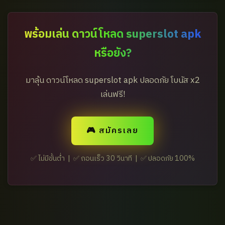
พร้อมเล่น ดาวน์โหลด superslot apk
หรือยัง?
มาลุ้น ดาวน์โหลด superslot apk ปลอดภัย โบนัส x2
เล่นฟรี!
🎮 สมัครเลย
✅ ไม่มีขั้นต่ำ | ✅ ถอนเร็ว 30 วินาที | ✅ ปลอดภัย 100%