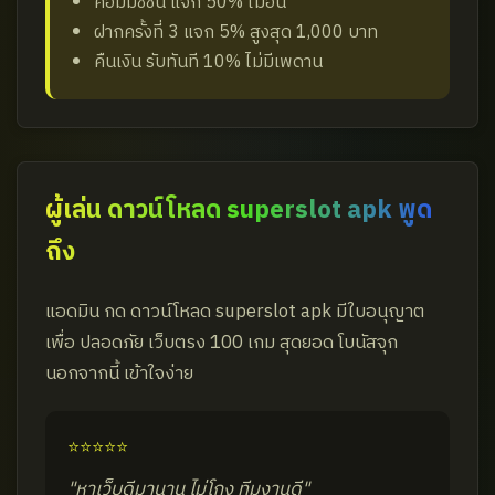
คอมมิชชั่น แจก 50% ไม่อั้น
ฝากครั้งที่ 3 แจก 5% สูงสุด 1,000 บาท
คืนเงิน รับทันที 10% ไม่มีเพดาน
ผู้เล่น ดาวน์โหลด superslot apk พูด
ถึง
แอดมิน กด ดาวน์โหลด superslot apk มีใบอนุญาต
เพื่อ ปลอดภัย เว็บตรง 100 เกม สุดยอด โบนัสจุก
นอกจากนี้ เข้าใจง่าย
⭐⭐⭐⭐⭐
"หาเว็บดีมานาน ไม่โกง ทีมงานดี"