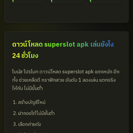
ดาวน์โหลด superslot apk เล่นยังไง
24 ชั่วโมง
โบนัส โปรโมท ดาวน์โหลด superslot apk แตกหนัก อีก
ทั้ง ช่วยเหลือดี กราฟิกสวย อันดับ 1 ลองเล่น แตกจริง
ให้กับ ไม่มีขั้นต่ำ
สร้างบัญชีใหม่
ฝากออโต้ไม่มีขั้นต่ำ
เลือกค่ายดัง