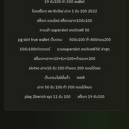
19 รับ100 ทํา 300 wallet
โปรสล็อต สมาชิกใหม่ ฝาก 1 รับ 100 2022
สล็อต ออนไลน์ สล็อตฝาก10รับ100
ทางเข้า superslot เครดิตฟรี 50
pg slot true wallet เว็บตรง
50รับ100 ทํา 400ถอน200
10รับ100ทวิตเตอร์
รวมsuperslot เครดิตฟรี50 ล่าสุด
สล็อต+ฝาก+10+รับ+100+ทำยอด+200
slotxo ฝาก10 รับ 100 ทำยอด 200 ถอนได้เลย
เว็บตรงไม่มีขั้นต่ำ
m68
ฝาก 50 รับ 100 ทํา 300 ถอนได้หมด
play 2berich xyz 11 รับ 100
สล็อต 19 รับ100