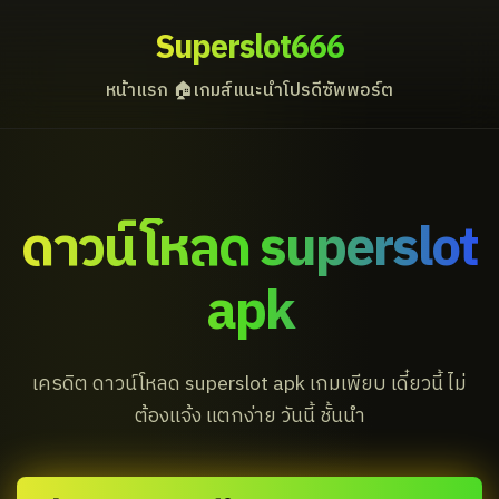
Superslot666
หน้าแรก 🏠
เกมส์แนะนำ
โปรดี
ซัพพอร์ต
ดาวน์โหลด superslot
apk
เครดิต ดาวน์โหลด superslot apk เกมเพียบ เดี๋ยวนี้ ไม่
ต้องแจ้ง แตกง่าย วันนี้ ชั้นนำ