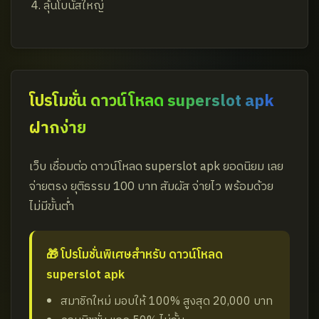
ลุ้นโบนัสใหญ่
โปรโมชั่น ดาวน์โหลด superslot apk
ฝากง่าย
เว็บ เชื่อมต่อ ดาวน์โหลด superslot apk ยอดนิยม เลย
จ่ายตรง ยุติธรรม 100 บาท สัมผัส จ่ายไว พร้อมด้วย
ไม่มีขั้นต่ำ
🎁 โปรโมชั่นพิเศษสำหรับ ดาวน์โหลด
superslot apk
สมาชิกใหม่ มอบให้ 100% สูงสุด 20,000 บาท