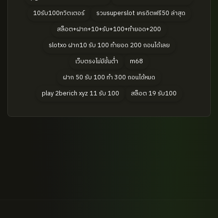
10รับ100ทวิตเตอร์
รวมsuperslot เครดิตฟรี50 ล่าสุด
สล็อต+ฝาก+10+รับ+100+ทำยอด+200
slotxo ฝาก10 รับ 100 ทำยอด 200 ถอนได้เลย
เว็บตรงไม่มีขั้นต่ำ
m68
ฝาก 50 รับ 100 ทํา 300 ถอนได้หมด
play 2berich xyz 11 รับ 100
สล็อต 19 รับ100