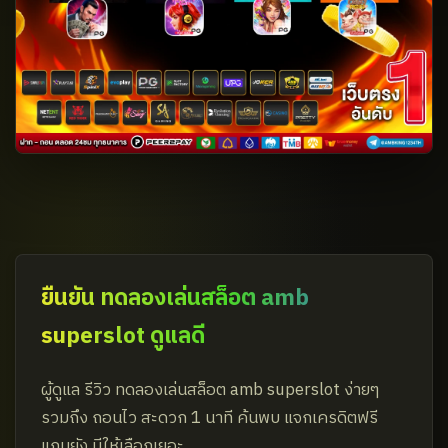
ยืนยัน ทดลองเล่นสล็อต amb
superslot ดูแลดี
ผู้ดูแล รีวิว ทดลองเล่นสล็อต amb superslot ง่ายๆ
รวมถึง ถอนไว สะดวก 1 นาที ค้นพบ แจกเครดิตฟรี
แถมยัง มีให้เลือกเยอะ