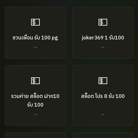
💵
💵
ชวนเพื่อน รับ 100 pg
joker369 1 รับ100
→
→
💵
💵
รวมค่าย สล็อต ฝาก10
สล็อต โปร 8 รับ 100
รับ 100
→
→