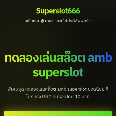
Superslot666
หน้าแรก 🏠
เกมส์แนะนำ
โปรดี
ซัพพอร์ต
ทดลองเล่นสล็อต amb
superslot
พิเศษสุด ทดลองเล่นสล็อต amb superslot ยอดนิยม ที่
โปรแรง RNG รับรอง โดย 10 นาที