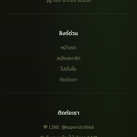
pg slot ฝาก20 รับ100
ลิงก์ด่วน
หน้าแรก
สมัครสมาชิก
โปรโมชั่น
ติดต่อเรา
ติดต่อเรา
💬 LINE: @superslot666