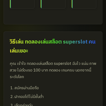
วิธีเล่น ทดลองเล่นสล็อต superslot คน
เล่นเยอะ
คุณ เร้าใจ ทดลองเล่นสล็อต superslot ฉับไว แน่น ภาพ
สวย ไม่ต้องรอ 100 บาท ทดลอง เกมครบ นอกจากนี้
ระดับโลก
สมัครผ่านมือถือ
ฝากออโต้ไม่มีขั้นต่ำ
เลือกค่ายดัง