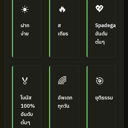
☀️
🔥
💖
ฝาก
ส
Spadegaming
ง่าย
เถียร
อันดับ
ต้นๆ
🏅
🌈
🎯
โบนัส
อัพเดท
ยุติธรรม
100%
ทุกวัน
อันดับ
ต้นๆ