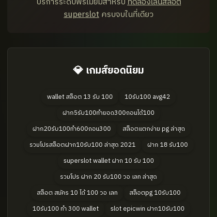
บริการระดับพรีเมียมสำหรับ
ทดลองเล่นสล็อต
superslot
ครบจบในที่เดียว
💎 เกมส์ยอดนิยม
wallet สล็อต 13 รับ 100
10รับ100 avg42
ฝาก5รับ100ทํายอด300ถอนได้100
ฝาก20รับ100ทํา600ถอน300
สล็อตแตกง่าย pg ล่าสุด
รวมโปรสล็อตฝาก10รับ100 ล่าสุด 2021
ฝาก 18 รับ100
superslot wallet ฝาก 10 รับ 100
รวมโปร ฝาก 20 รับ100 วอ เลท ล่าสุด
สล็อต สมัคร 10 ได้ 100 วอ เลท
สล็อตpg 10รับ100
10รับ100 ทํา 300 wallet
slot epicwin ฝาก10รับ100