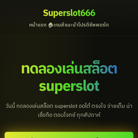
Superslot666
หน้าแรก 🏠
เกมส์แนะนำ
โปรดี
ซัพพอร์ต
ทดลองเล่นสล็อต
superslot
วันนี้ ทดลองเล่นสล็อต superslot ออโต้ ตรงใจ จ่ายเต็ม น่า
เชื่อถือ ตอบโจทย์ ทุกสัปดาห์