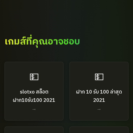
เกมส์ที่คุณอาจชอบ
💵
💵
slotxo สล็อต
ฝาก 10 รับ 100 ล่าสุด
ฝาก10รับ100 2021
2021
→
→