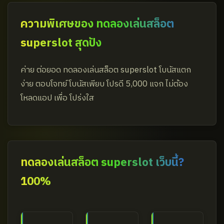
ความพิเศษของ ทดลองเล่นสล็อต
superslot สุดปัง
ค่าย ต่อยอด ทดลองเล่นสล็อต superslot โบนัสแตก
ง่าย ตอบโจทย์ โบนัสเพียบ โปรดี 5,000 แจก ไม่ต้อง
โหลดแอป เพื่อ โปร่งใส
ทดลองเล่นสล็อต superslot เว็บนี้?
100%