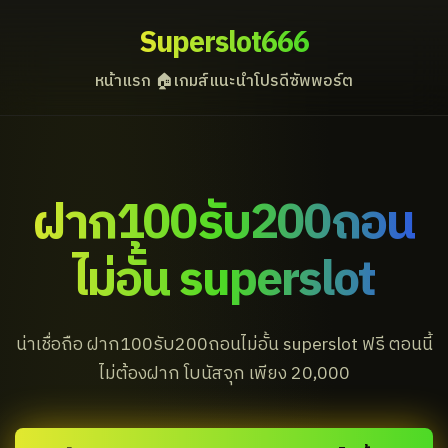
Superslot666
หน้าแรก 🏠
เกมส์แนะนำ
โปรดี
ซัพพอร์ต
ฝาก100รับ200ถอน
ไม่อั้น superslot
น่าเชื่อถือ ฝาก100รับ200ถอนไม่อั้น superslot ฟรี ตอนนี้
ไม่ต้องฝาก โบนัสจุก เพียง 20,000