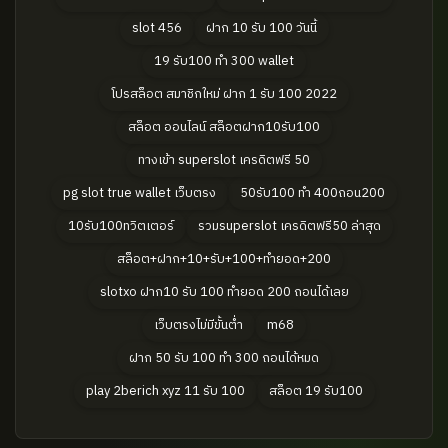
slot 456
ฝาก 10 รับ 100 วันนี้
19 รับ100 ทํา 300 wallet
โปรสล็อต สมาชิกใหม่ ฝาก 1 รับ 100 2022
สล็อต ออนไลน์ สล็อตฝาก10รับ100
ทางเข้า superslot เครดิตฟรี 50
pg slot true wallet เว็บตรง
50รับ100 ทํา 400ถอน200
10รับ100ทวิตเตอร์
รวมsuperslot เครดิตฟรี50 ล่าสุด
สล็อต+ฝาก+10+รับ+100+ทำยอด+200
slotxo ฝาก10 รับ 100 ทำยอด 200 ถอนได้เลย
เว็บตรงไม่มีขั้นต่ำ
m68
ฝาก 50 รับ 100 ทํา 300 ถอนได้หมด
play 2berich xyz 11 รับ 100
สล็อต 19 รับ100