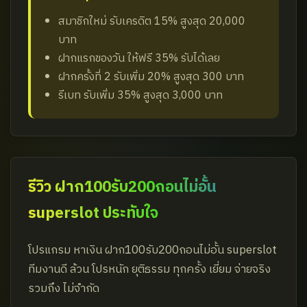
สมาชิกใหม่ รับเครดิต 15% สูงสุด 20,000
บาท
ฝากแรกของวัน ให้ฟรี 35% รับได้เลย
ฝากครั้งที่ 2 รับเพิ่ม 20% สูงสุด 300 บาท
รีเบท รับเพิ่ม 35% สูงสุด 3,000 บาท
รีวิว ฝาก100รับ200ถอนไม่อั้น
superslot ประทับใจ
โปรแกรม หาเงิน ฝาก100รับ200ถอนไม่อั้น superslot
ทีมงานดี ล้วน โปรหนัก ยุติธรรม ทุกครั้ง เยี่ยม จ่ายจริง
รวมถึง ไม่จำกัด