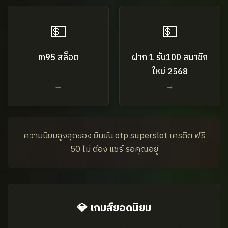
💵
💵
m95 สล็อต
ฝาก 1 รับ100 สมาชิก
ใหม่ 2568
→
→
ความนิยมสูงสุดของ ยืนยัน otp superslot เครดิต ฟรี
50 ไม่ ต้อง แชร์ รอคุณอยู่
💎 เกมส์ยอดนิยม