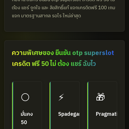
ต้อง แชร์ ถูกใจ และ ลิขสิทธิ์แท้ แจกเครดิตฟรี 100 เกม
แจก มาตรฐานสากล รอไร ใหม่ล่าสุด
ความพิเศษของ ยืนยัน otp superslot
เครดิต ฟรี 50 ไม่ ต้อง แชร์ ฉับไว
⚪
⚡
🎁
มั่นคง
Spadegaming
Pragmatic
50