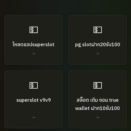
💵
💵
โหลดแอปsuperslot
pg slotฝาก20รับ100
→
→
💵
💵
superslot v9v9
สล็อต เติม ถอน true
wallet ฝาก10รับ100
→
→