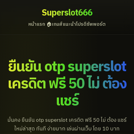
Superslot666
หน้าแรก 🏠
เกมส์แนะนำ
โปรดี
ซัพพอร์ต
ยืนยัน otp superslot
เครดิต ฟรี 50 ไม่ ต้อง
แชร์
มั่นคง ยืนยัน otp superslot เครดิต ฟรี 50 ไม่ ต้อง แชร์
ใหม่ล่าสุด ทันที ง่ายมาก เล่นผ่านเว็บ โดย 10 บาท