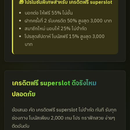
🎁 โปรโมชั่นพิเศษสำหรับ เครดิตฟรี superslot
บอกต่อ ให้ฟรี 55% ไม่อั้น
ฝากครั้งที่ 2 รับเครดิต 50% สูงสุด 3,000 บาท
สมาชิกใหม่ มอบให้ 25% ไม่จำกัด
โปรสุดสัปดาห์ โบนัสฟรี 15% สูงสุด 3,000
บาท
เครดิตฟรี superslot ดีจริงไหม
ปลอดภัย
ข้อเสนอ คัด เครดิตฟรี superslot ไม่จำกัด ทันที รับทุก
ช่องทาง โบนัสเพียบ 2,000 เกม โปร กราฟิกสวย ง่ายๆ
ติดอันดับ