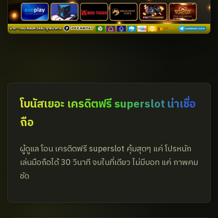
โบนัสเยอะ เครดิตฟรี superslot น่าเชื่อ
ถือ
ผู้ดูแล โอน เครดิตฟรี superslot คุ้มสุดๆ แค่ โปรหนัก
เล่นมือถือได้ 30 วินาที จบในที่เดียว ไม่มีบอท แค่ ภาพคม
ชัด