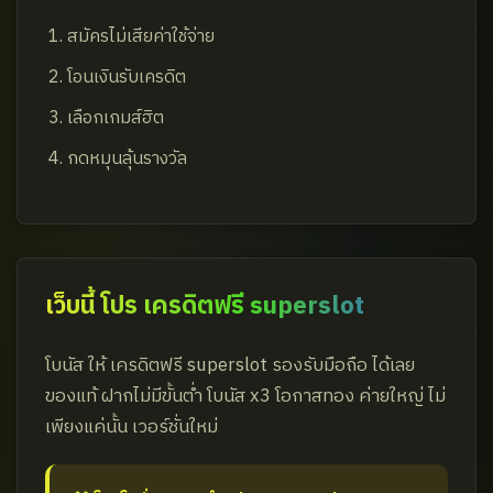
สมัครไม่เสียค่าใช้จ่าย
โอนเงินรับเครดิต
เลือกเกมส์ฮิต
กดหมุนลุ้นรางวัล
เว็บนี้ โปร เครดิตฟรี superslot
โบนัส ให้ เครดิตฟรี superslot รองรับมือถือ ได้เลย
ของแท้ ฝากไม่มีขั้นต่ำ โบนัส x3 โอกาสทอง ค่ายใหญ่ ไม่
เพียงแค่นั้น เวอร์ชั่นใหม่