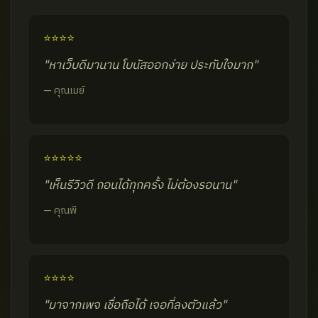
⭐⭐⭐⭐
"หาเว็บดีมานาน โบนัสออกง่าย ประทับใจมาก"
— คุณเมย์
⭐⭐⭐⭐⭐
"เห็นรีวิวดี ถอนได้ทุกครั้ง ไม่ต้องรอนาน"
— คุณพี
⭐⭐⭐⭐
"มาจากเพจ เชื่อถือได้ เจอที่ลงตัวแล้ว"