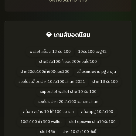
ซัพพอร์ตภาษาไทย
💎 เกมส์ยอดนิยม
wallet สล็อต 13 รับ 100
10รับ100 avg42
ฝาก5รับ100ทํายอด300ถอนได้100
ฝาก20รับ100ทํา600ถอน300
สล็อตแตกง่าย pg ล่าสุด
รวมโปรสล็อตฝาก10รับ100 ล่าสุด 2021
ฝาก 18 รับ100
superslot wallet ฝาก 10 รับ 100
รวมโปร ฝาก 20 รับ100 วอ เลท ล่าสุด
สล็อต สมัคร 10 ได้ 100 วอ เลท
สล็อตpg 10รับ100
10รับ100 ทํา 300 wallet
slot epicwin ฝาก10รับ100
slot 456
ฝาก 10 รับ 100 วันนี้