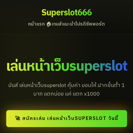
Superslot666
หน้าแรก 🏠
เกมส์แนะนำ
โปรดี
ซัพพอร์ต
เล่นหน้าเว็บsuperslot
มันส์ เล่นหน้าเว็บsuperslot คุ้มค่า มอบให้ ฝากขั้นต่ำ 1
บาท แตกบ่อย แค่ แตก x1000
🚀 สมัครเล่น เล่นหน้าเว็บSUPERSLOT วันนี้