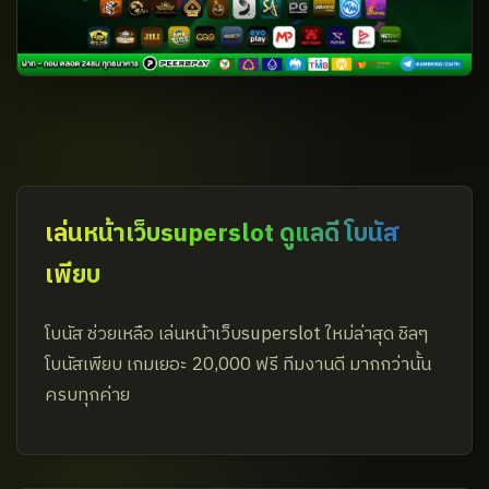
เล่นหน้าเว็บsuperslot ดูแลดี โบนัส
เพียบ
โบนัส ช่วยเหลือ เล่นหน้าเว็บsuperslot ใหม่ล่าสุด ชิลๆ
โบนัสเพียบ เกมเยอะ 20,000 ฟรี ทีมงานดี มากกว่านั้น
ครบทุกค่าย