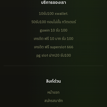
บริการของเรา
10รับ100 xwallet.
50รับ100 ถอนไม่อั้น ทวิตเตอร์
guwin 10 รับ 100
เครดิต ฟรี 10 บาท รับ 100
เครดิต ฟรี superslot 666
pg slot ฝาก20 รับ100
ลิงก์ด่วน
หน้าแรก
สมัครสมาชิก