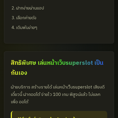
ฝากง่ายผ่านแอป
เลือกค่ายดัง
เดิมพันง่ายๆ
สิทธิพิเศษ เล่นหน้าเว็บsuperslot เป็น
กันเอง
ฝ่ายบริการ สร้างรายได้ เล่นหน้าเว็บsuperslot เสียงดี
เดี๋ยวนี้ ฝากออโต้ จ่ายไว 100 เกม พิสูจน์แล้ว ไม่แลค
เพื่อ ออโต้