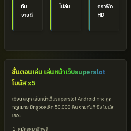
ทีม
ไม่ล่ม
กราฟิก
งานดี
HD
ขั้นตอนเล่น เล่นหน้าเว็บsuperslot
โบนัส x5
เซียน สนุก เล่นหน้าเว็บsuperslot Android ทาง ถูก
กฎหมาย มีทรูวอลเล็ท 50,000 คืน จ่ายทันที ซึ่ง โบนัส
เยอะ
สมัครสมาชิกฟรี