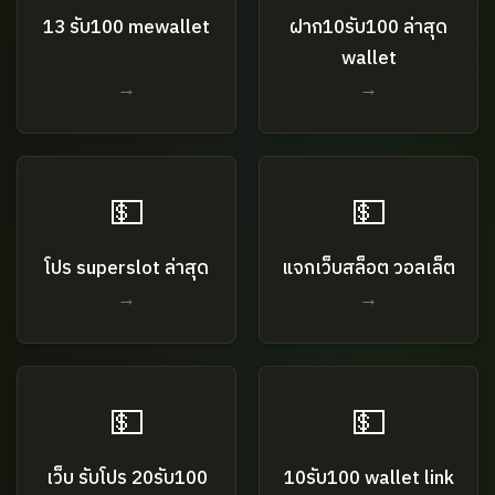
13 รับ100 mewallet
ฝาก10รับ100 ล่าสุด
wallet
→
→
💵
💵
โปร superslot ล่าสุด
แจกเว็บสล็อต วอลเล็ต
→
→
💵
💵
เว็บ รับโปร 20รับ100
10รับ100 wallet link