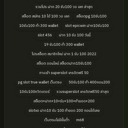
รวมโปร ฝาก 20 รับ100 วอ เลท ล่าสุด
สล็อต สมัคร 10 ได้ 100 วอ เลท
สล็อตpg 10รับ100
10รับ100 ทํา 300 wallet
slot epicwin ฝาก10รับ100
slot 456
ฝาก 10 รับ 100 วันนี้
19 รับ100 ทํา 300 wallet
โปรสล็อต สมาชิกใหม่ ฝาก 1 รับ 100 2022
สล็อต ออนไลน์ สล็อตฝาก10รับ100
ทางเข้า superslot เครดิตฟรี 50
pg slot true wallet เว็บตรง
50รับ100 ทํา 400ถอน200
10รับ100ทวิตเตอร์
รวมsuperslot เครดิตฟรี50 ล่าสุด
สล็อต+ฝาก+10+รับ+100+ทำยอด+200
slotxo ฝาก10 รับ 100 ทำยอด 200 ถอนได้เลย
เว็บตรงไม่มีขั้นต่ำ
m68