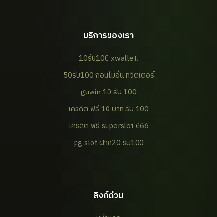
บริการของเรา
10รับ100 xwallet.
50รับ100 ถอนไม่อั้น ทวิตเตอร์
guwin 10 รับ 100
เครดิต ฟรี 10 บาท รับ 100
เครดิต ฟรี superslot 666
pg slot ฝาก20 รับ100
ลิงก์ด่วน