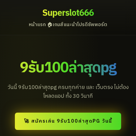
Superslot666
หน้าแรก 🏠
เกมส์แนะนำ
โปรดี
ซัพพอร์ต
9รับ100ล่าสุดpg
วันนี้ 9รับ100ล่าสุดpg ครบทุกค่าย และ เว็บตรง ไม่ต้อง
โหลดแอป ทั้ง 30 วินาที
🚀 สมัครเล่น 9รับ100ล่าสุดPG วันนี้