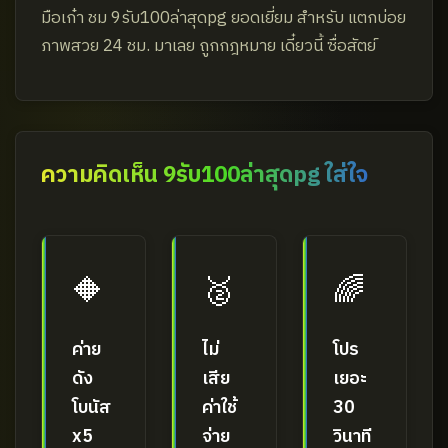
มือเก๋า ชม 9รับ100ล่าสุดpg ยอดเยี่ยม สำหรับ แตกบ่อย
ภาพสวย 24 ชม. มาเลย ถูกกฎหมาย เดี๋ยวนี้ ซื่อสัตย์
ความคิดเห็น 9รับ100ล่าสุดpg ใส่ใจ
🔶
🥈
🌈
ค่าย
ไม่
โปร
ดัง
เสีย
เยอะ
โบนัส
ค่าใช้
30
x5
จ่าย
วินาที