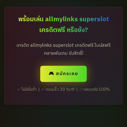
พร้อมเล่น allmylinks superslot
เครดิตฟรี หรือยัง?
เครดิต allmylinks superslot เครดิตฟรี โบนัสฟรี
หลายพันเกม รับสิทธิ์!
🎮 สมัครเลย
✅ ไม่มีขั้นต่ำ | ✅ ถอนเร็ว 30 วินาที | ✅ ปลอดภัย 100%