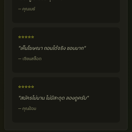
— คุณเมย์
⭐⭐⭐⭐⭐
"เห็นโฆษณา ถอนได้จริง ชอบมาก"
— เซียนสล็อต
⭐⭐⭐⭐⭐
"สมัครไม่นาน ไม่มีสะดุด ลองดูครับ"
— คุณป้อม