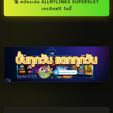
🚀 สมัครเล่น ALLMYLINKS SUPERSLOT
เครดิตฟรี วันนี้