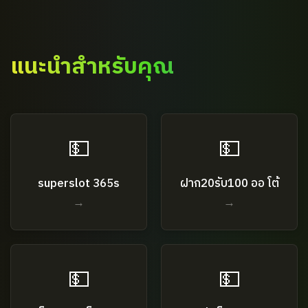
แนะนำสำหรับคุณ
💵
💵
superslot 365s
ฝาก20รับ100 ออ โต้
→
→
💵
💵