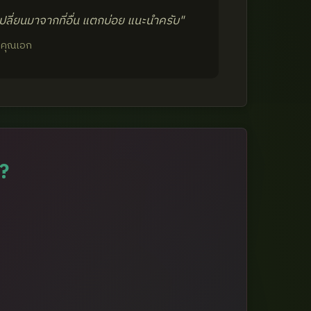
ปลี่ยนมาจากที่อื่น แตกบ่อย แนะนำครับ"
 คุณเอก
?