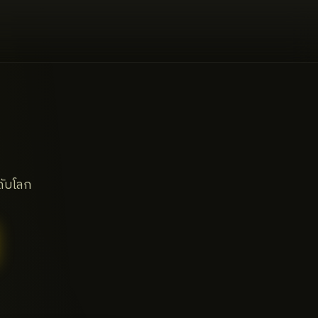
ะดับโลก