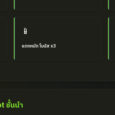
📱
แตกหนัก โบนัส x3
t ชั้นนำ