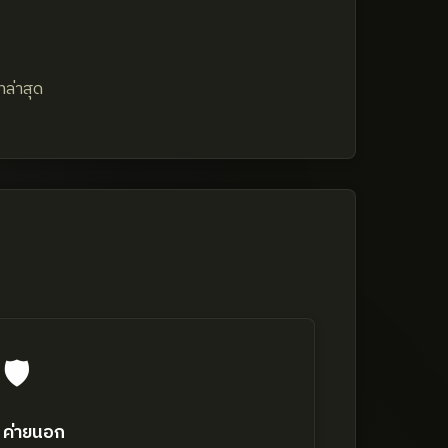
ล่าสุด
🛡️
ค่ายนอก