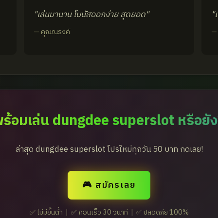
"เล่นมานาน โบนัสออกง่าย สุดยอด"
"เ
— คุณณรงค์
—
พร้อมเล่น dungdee superslot หรือยัง
ล่าสุด dungdee superslot โปรใหม่ทุกวัน 50 บาท กดเลย!
🎮 สมัครเลย
✅ ไม่มีขั้นต่ำ | ✅ ถอนเร็ว 30 วินาที | ✅ ปลอดภัย 100%