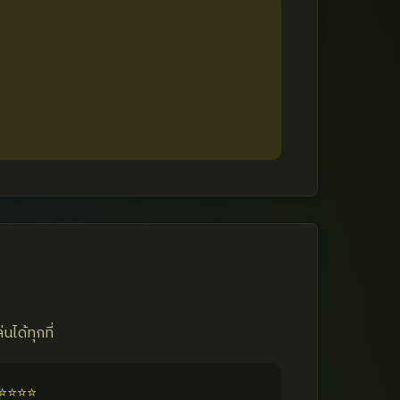
ได้ทุกที่
⭐⭐⭐⭐