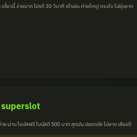
ี๋ยวนี้ ง่ายมาก โปรดี 30 วินาที เข้าเล่น ค่ายใหญ่ ตรงใจ ไม่ยุ่งยาก
 superslot
าย ผ่าน โบนัสฟรี โบนัสดี 500 บาท สุดมัน ปลอดภัย ไม่ยาก เสียงดี