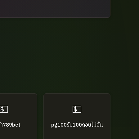
💵
💵
้า789bet
pg100รับ100ถอนไม่อั้น