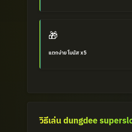
🎁
แตกง่าย โบนัส x5
วิธีเล่น dungdee superslo