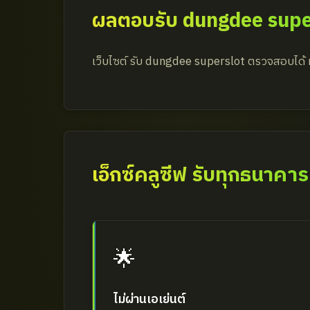
ผลตอบรับ dungdee super
เว็บไซต์ รับ dungdee superslot ตรวจสอบได้ ม
เอ็กซ์คลูซีฟ รับทุกธนาค
🌟
ไม่ผ่านเอเย่นต์