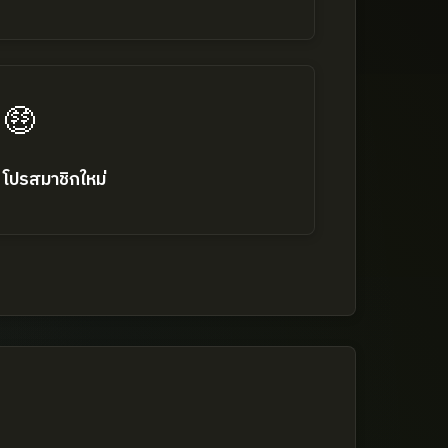
🤑
โปรสมาชิกใหม่