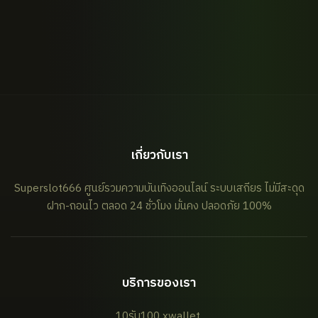
เกี่ยวกับเรา
Superslot666 ศูนย์รวมความบันเทิงออนไลน์ ระบบเสถียร ไม่มีสะดุด
ฝาก-ถอนไว ตลอด 24 ชั่วโมง มั่นคง ปลอดภัย 100%
บริการของเรา
10รับ100 xwallet.