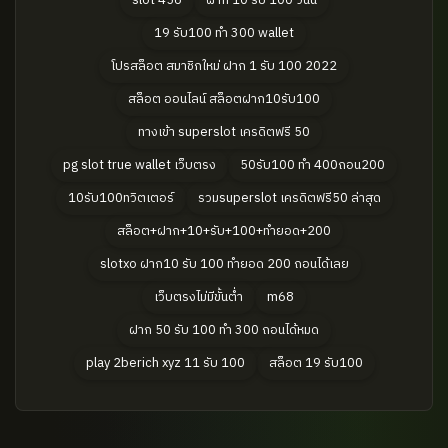
slot 456
ฝาก 10 รับ 100 วันนี้
19 รับ100 ทํา 300 wallet
โปรสล็อต สมาชิกใหม่ ฝาก 1 รับ 100 2022
สล็อต ออนไลน์ สล็อตฝาก10รับ100
ทางเข้า superslot เครดิตฟรี 50
pg slot true wallet เว็บตรง
50รับ100 ทํา 400ถอน200
10รับ100ทวิตเตอร์
รวมsuperslot เครดิตฟรี50 ล่าสุด
สล็อต+ฝาก+10+รับ+100+ทำยอด+200
slotxo ฝาก10 รับ 100 ทำยอด 200 ถอนได้เลย
เว็บตรงไม่มีขั้นต่ำ
m68
ฝาก 50 รับ 100 ทํา 300 ถอนได้หมด
play 2berich xyz 11 รับ 100
สล็อต 19 รับ100