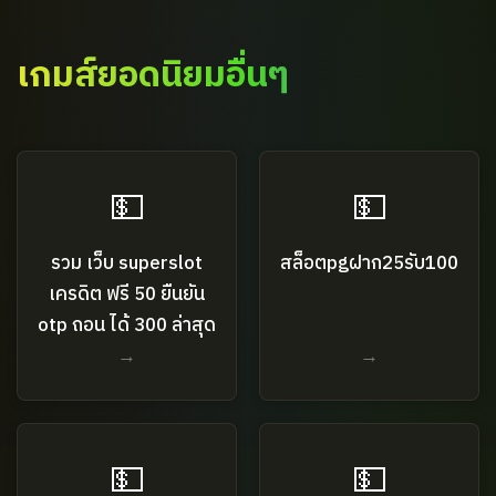
เกมส์ยอดนิยมอื่นๆ
💵
💵
รวม เว็บ superslot
สล็อตpgฝาก25รับ100
เครดิต ฟรี 50 ยืนยัน
otp ถอน ได้ 300 ล่าสุด
→
→
💵
💵