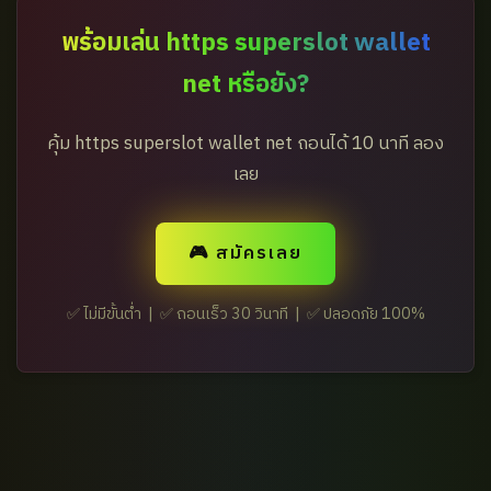
พร้อมเล่น https superslot wallet
net หรือยัง?
คุ้ม https superslot wallet net ถอนได้ 10 นาที ลอง
เลย
🎮 สมัครเลย
✅ ไม่มีขั้นต่ำ | ✅ ถอนเร็ว 30 วินาที | ✅ ปลอดภัย 100%