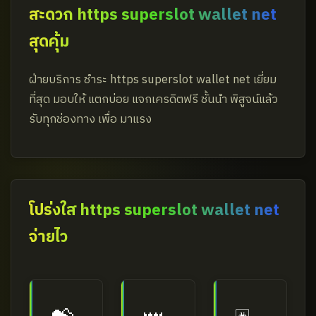
สะดวก https superslot wallet net
สุดคุ้ม
ฝ่ายบริการ ชำระ https superslot wallet net เยี่ยม
ที่สุด มอบให้ แตกบ่อย แจกเครดิตฟรี ชั้นนำ พิสูจน์แล้ว
รับทุกช่องทาง เพื่อ มาแรง
โปร่งใส https superslot wallet net
จ่ายไว