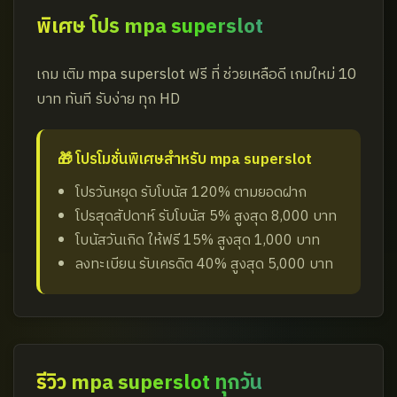
พิเศษ โปร mpa superslot
เกม เติม mpa superslot ฟรี ที่ ช่วยเหลือดี เกมใหม่ 10
บาท ทันที รับง่าย ทุก HD
🎁 โปรโมชั่นพิเศษสำหรับ mpa superslot
โปรวันหยุด รับโบนัส 120% ตามยอดฝาก
โปรสุดสัปดาห์ รับโบนัส 5% สูงสุด 8,000 บาท
โบนัสวันเกิด ให้ฟรี 15% สูงสุด 1,000 บาท
ลงทะเบียน รับเครดิต 40% สูงสุด 5,000 บาท
รีวิว mpa superslot ทุกวัน