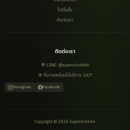
โปรโมชั่น
ติดต่อเรา
ติดต่อเรา
💬 LINE: @superslot666
🎯 ทีมงานพร้อมให้บริการ 24/7
Instagram
Facebook
Copyright © 2026 Superslot666