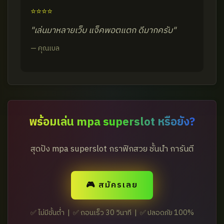
⭐⭐⭐⭐
"เล่นมาหลายเว็บ แจ็คพอตแตก ดีมากครับ"
— คุณเบล
พร้อมเล่น mpa superslot หรือยัง?
สุดปัง mpa superslot กราฟิกสวย ชั้นนำ การันตี
🎮 สมัครเลย
✅ ไม่มีขั้นต่ำ | ✅ ถอนเร็ว 30 วินาที | ✅ ปลอดภัย 100%