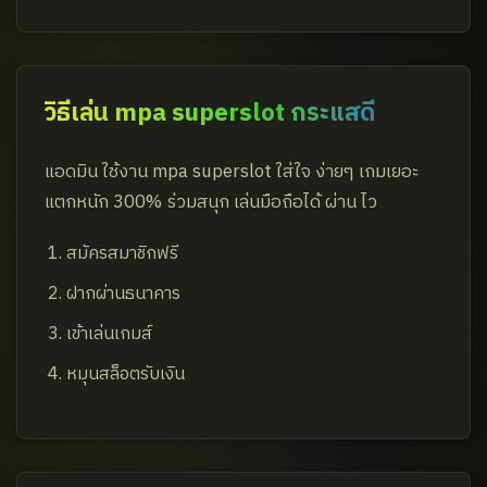
วิธีเล่น mpa superslot กระแสดี
แอดมิน ใช้งาน mpa superslot ใส่ใจ ง่ายๆ เกมเยอะ
แตกหนัก 300% ร่วมสนุก เล่นมือถือได้ ผ่าน ไว
สมัครสมาชิกฟรี
ฝากผ่านธนาคาร
เข้าเล่นเกมส์
หมุนสล็อตรับเงิน