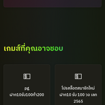
เกมส์ที่คุณอาจชอบ
💵
💵
pg
โปรสล็อตสมาชิกใหม่
ฝาก10รับ100ทํา200
ฝาก10 รับ 100 วอ เลท
2565