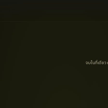
จบในที่เดียว