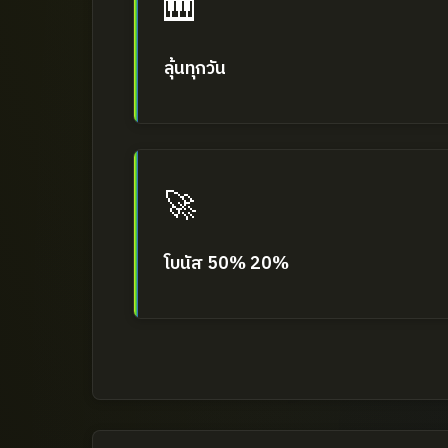
🎹
ลุ้นทุกวัน
🚀
โบนัส 50% 20%