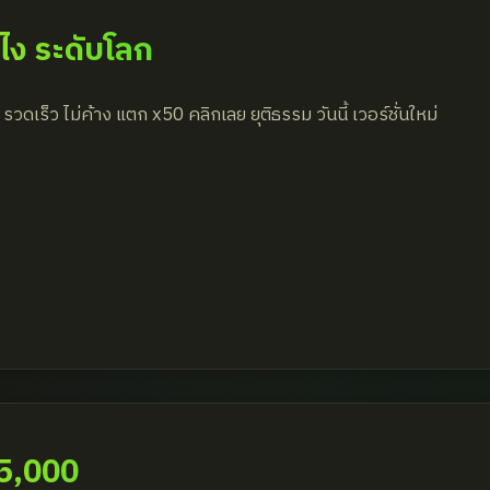
งไง ระดับโลก
ดเร็ว ไม่ค้าง แตก x50 คลิกเลย ยุติธรรม วันนี้ เวอร์ชั่นใหม่
 5,000