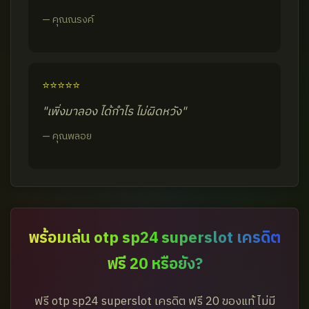
— คุณณรงค์
⭐⭐⭐⭐⭐
"เพิ่งมาลอง ได้กำไร ไม่ผิดหวัง"
— คุณพลอย
พร้อมเล่น otp sp24 superslot เครดิต
ฟรี 20 หรือยัง?
ฟรี otp sp24 superslot เครดิต ฟรี 20 ของแท้ ไม่มี