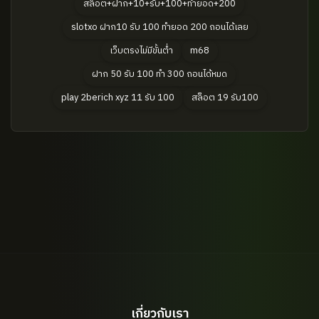
สล็อต+ฝาก+10+รับ+100+ทำยอด+200
slotxo ฝาก10 รับ 100 ทำยอด 200 ถอนได้เลย
เว็บตรงไม่มีขั้นต่ำ
m68
ฝาก 50 รับ 100 ทํา 300 ถอนได้หมด
play 2berich xyz 11 รับ 100
สล็อต 19 รับ100
เกี่ยวกับเรา