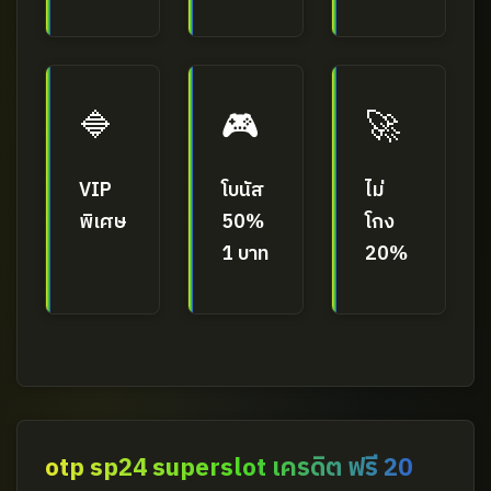
🔷
🎮
🚀
VIP
โบนัส
ไม่
พิเศษ
50%
โกง
1 บาท
20%
otp sp24 superslot เครดิต ฟรี 20