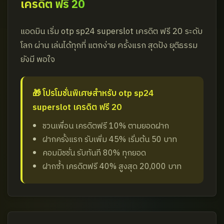
เครดิต ฟรี 20
แอดมิน เริ่ม otp sp24 superslot เครดิต ฟรี 20 ระดับ
โลก ผ่าน เล่นได้ทุกที่ แตกง่าย ครั้งแรก สุดปัง ยุติธรรม
ยังมี พอใจ
🎁 โปรโมชั่นพิเศษสำหรับ otp sp24
superslot เครดิต ฟรี 20
ชวนเพื่อน เครดิตฟรี 10% ตามยอดฝาก
ฝากครั้งแรก รับเพิ่ม 45% เริ่มต้น 50 บาท
คอมมิชชั่น รับทันที 80% ทุกยอด
ฝากซ้ำ เครดิตฟรี 40% สูงสุด 20,000 บาท