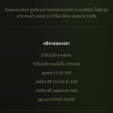
Superslot666 ศูนย์รวมความบันเทิงออนไลน์ ระบบเสถียร ไม่มีสะดุด
ฝาก-ถอนไว ตลอด 24 ชั่วโมง มั่นคง ปลอดภัย 100%
บริการของเรา
10รับ100 xwallet.
50รับ100 ถอนไม่อั้น ทวิตเตอร์
guwin 10 รับ 100
เครดิต ฟรี 10 บาท รับ 100
เครดิต ฟรี superslot 666
pg slot ฝาก20 รับ100