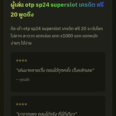
ผู้เล่น otp sp24 superslot เครดิต ฟรี
20 พูดถึง
ดีล เข้า otp sp24 superslot เครดิต ฟรี 20 ระดับโลก
ไม่ยาก สะดวก แตกบ่อย แตก x1000 แจก แตกหนัก
ง่ายๆ ใช้ง่าย
⭐⭐⭐⭐
"เล่นมาหลายเว็บ ถอนได้ทุกครั้ง เว็บหลักเลย"
— คุณนัท
⭐⭐⭐⭐
"มาจากเพจ ถอนได้จริง ที่นี่ที่เดียว"