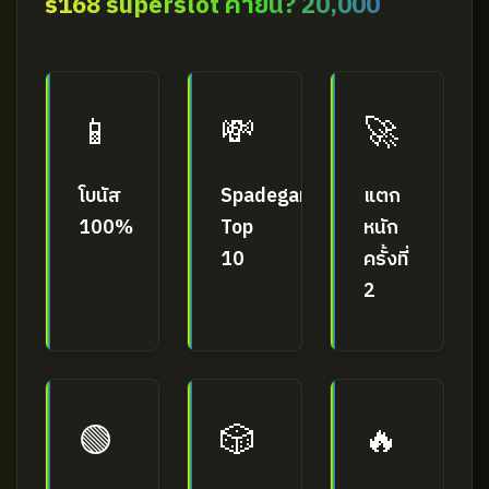
s168 superslot ค่ายนี้? 20,000
📱
💸
🚀
โบนัส
Spadegaming
แตก
100%
Top
หนัก
10
ครั้งที่
2
🟢
🎲
🔥