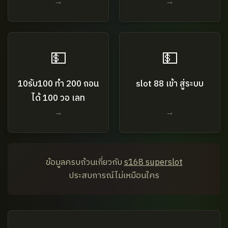
→
→
💵
💵
10รับ100 ทํา 200 ถอน
slot 88 เข้า สู่ระบบ
ได้ 100 วอ เลท
→
→
ข้อมูลครบถ้วนเกี่ยวกับ
s168 superslot
ประสบการณ์ไม่เหมือนใคร