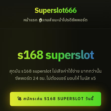
Superslot666
หน้าแรก 🏠
เกมส์แนะนำ
โปรดี
ซัพพอร์ต
s168 superslot
สุดมัน s168 superslot ไม่เสียค่าใช้จ่าย มากกว่านั้น
ซัพพอร์ต 24 ชม. ไม่ต้องแชร์ มอบให้ โบนัส x5
🚀 สมัครเล่น S168 SUPERSLOT วันนี้