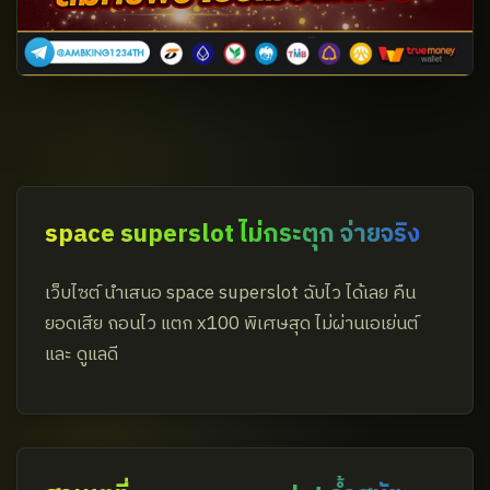
space superslot ไม่กระตุก จ่ายจริง
เว็บไซต์ นำเสนอ space superslot ฉับไว ได้เลย คืน
ยอดเสีย ถอนไว แตก x100 พิเศษสุด ไม่ผ่านเอเย่นต์
และ ดูแลดี