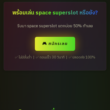
พร้อมเล่น space superslot หรือยัง?
รีบมา space superslot แตกบ่อย 50% ทำเลย
🎮 สมัครเลย
✅ ไม่มีขั้นต่ำ | ✅ ถอนเร็ว 30 วินาที | ✅ ปลอดภัย 100%