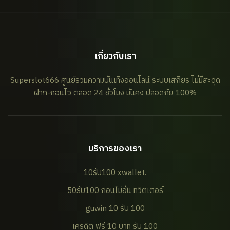
เกี่ยวกับเรา
Superslot666 ศูนย์รวมความบันเทิงออนไลน์ ระบบเสถียร ไม่มีสะดุด
ฝาก-ถอนไว ตลอด 24 ชั่วโมง มั่นคง ปลอดภัย 100%
บริการของเรา
10รับ100 xwallet.
50รับ100 ถอนไม่อั้น ทวิตเตอร์
guwin 10 รับ 100
เครดิต ฟรี 10 บาท รับ 100