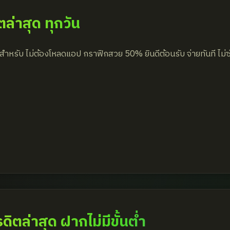
ตล่าสุด ทุกวัน
ำหรับ ไม่ต้องโหลดแอป กราฟิกสวย 50% ยินดีต้อนรับ จ่ายทันที ไม่ซ
ิตล่าสุด ฝากไม่มีขั้นต่ำ