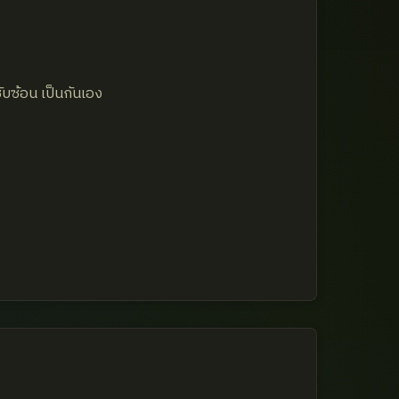
ับซ้อน เป็นกันเอง