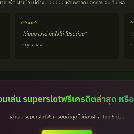
มาก เพื่อ ฝากไว ไม่ค้าง 100,000 ห้ามพลาด แตกง่าย จบ ลื่นไหล
⭐⭐⭐⭐⭐
⭐
"ได้ยินมาว่าดี มั่นใจได้ โปรดีด้วย"
"
— คุณกอล์ฟ
— 
อมเล่น superslotฟรีเครดิตล่าสุด หรือ
เข้าเล่น superslotฟรีเครดิตล่าสุด ไม่ต้องฝาก Top 5 ด่วน