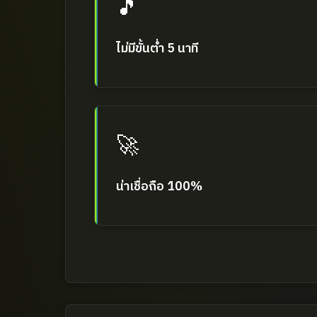
🎵
ไม่มีขั้นต่ำ 5 นาที
🚀
น่าเชื่อถือ 100%