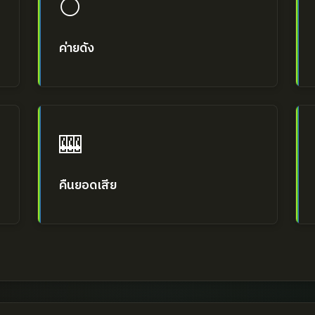
⚪
ค่ายดัง
🎰
คืนยอดเสีย