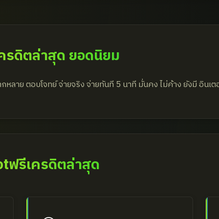
ครดิตล่าสุด ยอดนิยม
หลาย ตอบโจทย์ จ่ายจริง จ่ายทันที 5 นาที มั่นคง ไม่ค้าง ยังมี อินเตอ
otฟรีเครดิตล่าสุด