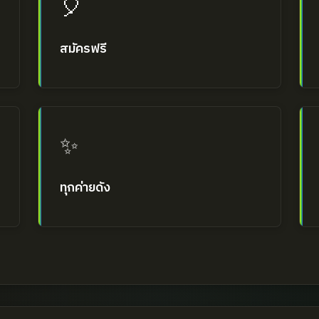
🎈
สมัครฟรี
✨
ทุกค่ายดัง