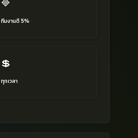
🔷
ทีมงานดี 5%
💲
ทุกเวลา