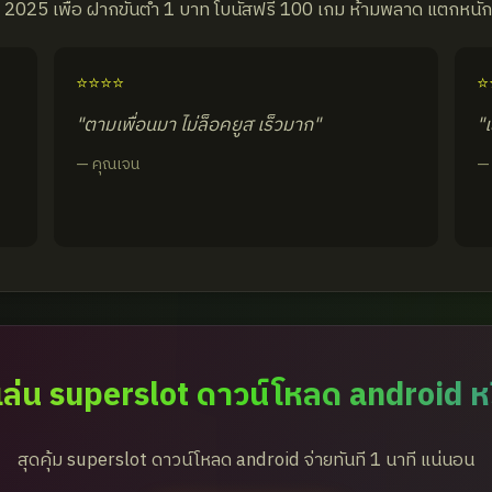
ด 2025 เพื่อ ฝากขั้นต่ำ 1 บาท โบนัสฟรี 100 เกม ห้ามพลาด แตกหนัก 
⭐⭐⭐⭐
⭐
"ตามเพื่อนมา ไม่ล็อคยูส เร็วมาก"
"
— คุณเจน
—
เล่น superslot ดาวน์โหลด android หร
สุดคุ้ม superslot ดาวน์โหลด android จ่ายทันที 1 นาที แน่นอน