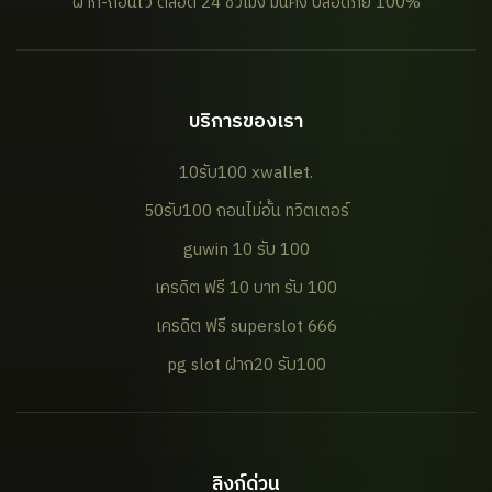
ฝาก-ถอนไว ตลอด 24 ชั่วโมง มั่นคง ปลอดภัย 100%
บริการของเรา
10รับ100 xwallet.
50รับ100 ถอนไม่อั้น ทวิตเตอร์
guwin 10 รับ 100
เครดิต ฟรี 10 บาท รับ 100
เครดิต ฟรี superslot 666
pg slot ฝาก20 รับ100
ลิงก์ด่วน