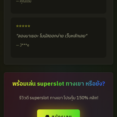
— คุณโอม
⭐⭐⭐⭐⭐
"ลองมาเยอะ โบนัสออกง่าย เว็บหลักเลย"
— J***e
พร้อมเล่น superslot ทางเขา หรือยัง?
รีวิวดี superslot ทางเขา โปรคุ้ม 150% คลิก!
🎮 สมัครเลย