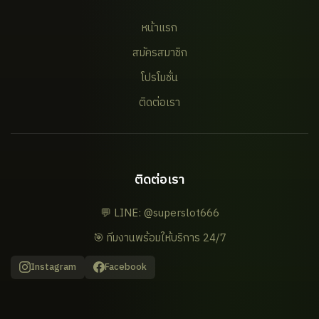
หน้าแรก
สมัครสมาชิก
โปรโมชั่น
ติดต่อเรา
ติดต่อเรา
💬 LINE: @superslot666
🎯 ทีมงานพร้อมให้บริการ 24/7
Instagram
Facebook