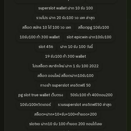
superslot wallet ฝาก 10 รับ 100
รวมโปร ฝาก 20 รับ100 วอ เลท ล่าสุด
สล็อต สมัคร 10 ได้ 100 วอ เลท
สล็อตpg 10รับ100
10รับ100 ทํา 300 wallet
slot epicwin ฝาก10รับ100
slot 456
ฝาก 10 รับ 100 วันนี้
19 รับ100 ทํา 300 wallet
โปรสล็อต สมาชิกใหม่ ฝาก 1 รับ 100 2022
สล็อต ออนไลน์ สล็อตฝาก10รับ100
ทางเข้า superslot เครดิตฟรี 50
pg slot true wallet เว็บตรง
50รับ100 ทํา 400ถอน200
10รับ100ทวิตเตอร์
รวมsuperslot เครดิตฟรี50 ล่าสุด
สล็อต+ฝาก+10+รับ+100+ทำยอด+200
slotxo ฝาก10 รับ 100 ทำยอด 200 ถอนได้เลย