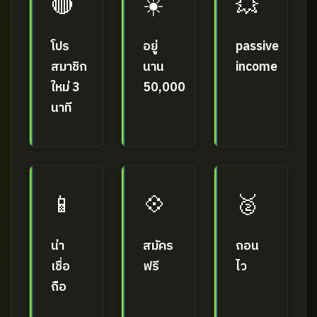
🔴
☀️
💥
โปร
อยู่
passive
สมาชิก
นาน
income
ใหม่ 3
50,000
นาที
📱
💠
🥈
น่า
สมัคร
ถอน
เชื่อ
ฟรี
ไว
ถือ