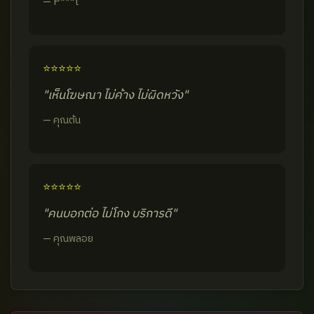
— P***t
⭐⭐⭐⭐⭐
"เห็นโฆษณา ไม่ค้าง ไม่ผิดหวัง"
— คุณต้น
⭐⭐⭐⭐⭐
"คนบอกต่อ ไม่โกง บริการดี"
— คุณพลอย