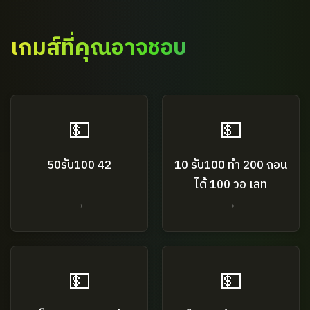
เกมส์ที่คุณอาจชอบ
💵
💵
50รับ100 42
10 รับ100 ทํา 200 ถอน
ได้ 100 วอ เลท
→
→
💵
💵