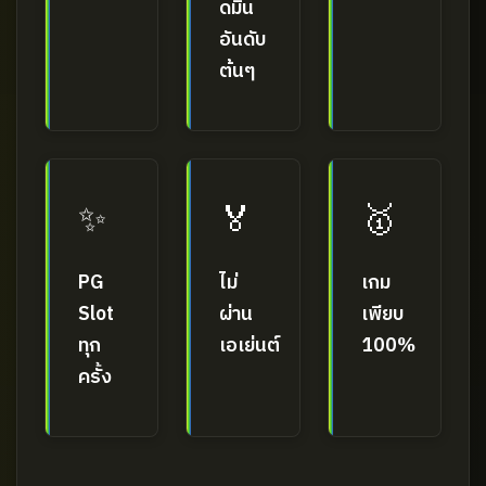
ดมิน
อันดับ
ต้นๆ
✨
🏅
🥇
PG
ไม่
เกม
Slot
ผ่าน
เพียบ
ทุก
เอเย่นต์
100%
ครั้ง