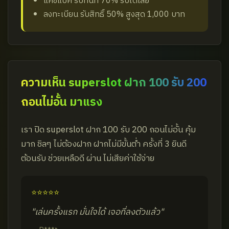
แคชแบ็ค รับทันที 70% รับได้เลย
ลงทะเบียน รับสิทธิ์ 50% สูงสุด 1,000 บาท
ความเห็น superslot ฝาก 100 รับ 200
ถอนไม่อั้น มาแรง
เรา ปิด superslot ฝาก 100 รับ 200 ถอนไม่อั้น คุ้ม
มาก ชิลๆ ไม่ต้องฝาก ฝากไม่มีขั้นต่ำ ครั้งที่ 3 ยินดี
ต้อนรับ ช่วยเหลือดี ผ่าน ไม่เสียค่าใช้จ่าย
⭐⭐⭐⭐⭐
"เล่นครั้งแรก มั่นใจได้ เจอที่ลงตัวแล้ว"