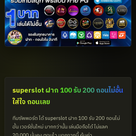
superslot ฝาก 100 รับ 200 ถอนไม่อั้น
ใส่ใจ ถอนเลย
ทีมซัพพอร์ต ได้ superslot ฝาก 100 รับ 200 ถอนไม่
อั้น เวอร์ชั่นใหม่ มากกว่านั้น เล่นมือถือได้ ไม่แลค
20,000 มั่นคง ตอบไว นอกจากนี้ คุ้มค่า