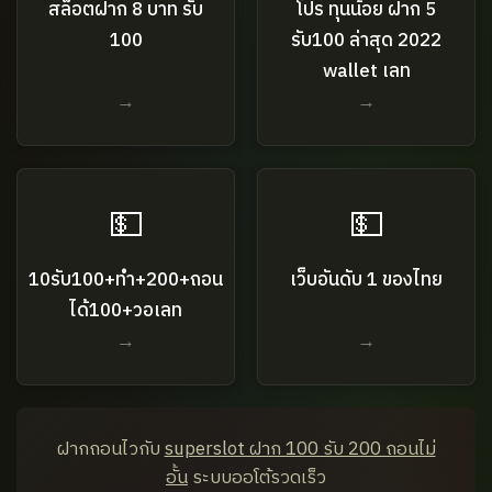
สล็อตฝาก 8 บาท รับ
โปร ทุนน้อย ฝาก 5
100
รับ100 ล่าสุด 2022
wallet เลท
→
→
💵
💵
10รับ100+ทํา+200+ถอน
เว็บอันดับ 1 ของไทย
ได้100+วอเลท
→
→
ฝากถอนไวกับ
superslot ฝาก 100 รับ 200 ถอนไม่
อั้น
ระบบออโต้รวดเร็ว