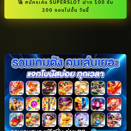
🚀 สมัครเล่น SUPERSLOT ฝาก 100 รับ
200 ถอนไม่อั้น วันนี้