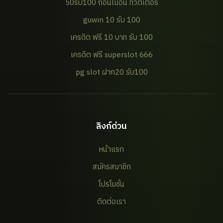
50รับ100 ถอนไม่อั้น ทวิตเตอร์
guwin 10 รับ 100
เครดิต ฟรี 10 บาท รับ 100
เครดิต ฟรี superslot 666
pg slot ฝาก20 รับ100
ลิงก์ด่วน
หน้าแรก
สมัครสมาชิก
โปรโมชั่น
ติดต่อเรา