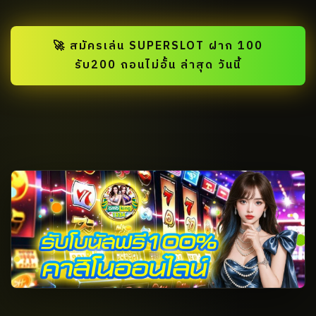
🚀 สมัครเล่น SUPERSLOT ฝาก 100
รับ200 ถอนไม่อั้น ล่าสุด วันนี้