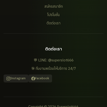
สมัครสมาชิก
โปรโมชั่น
ติดต่อเรา
ติดต่อเรา
💬 LINE: @superslot666
🎯 ทีมงานพร้อมให้บริการ 24/7
Instagram
Facebook