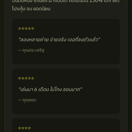
อันดับหนึ่ง แถมยัง ฝากออโต้ ถอนไม่อั้น 150% โอกาสดี
โปรคุ้ม จบ ยอดนิยม
⭐⭐⭐⭐⭐
"ลองหลายค่าย จ่ายจริง เจอที่ลงตัวแล้ว"
— คุณประเสริฐ
⭐⭐⭐⭐⭐
"เล่นมา 6 เดือน ไม่โกง ชอบมาก"
— คุณหยก
⭐⭐⭐⭐