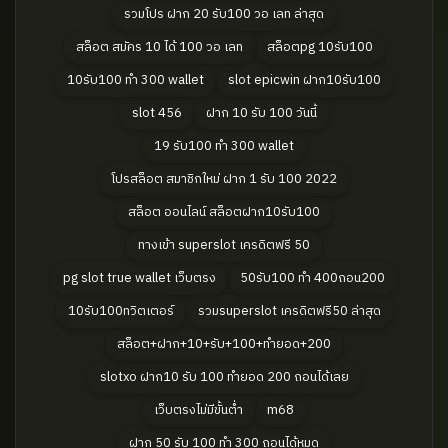
รวมโปร ฝาก 20 รับ100 วอ เลท ล่าสุด
สล็อต สมัคร 10 ได้ 100 วอ เลท
สล็อตpg 10รับ100
10รับ100 ทํา 300 wallet
slot epicwin ฝาก10รับ100
slot 456
ฝาก 10 รับ 100 วันนี้
19 รับ100 ทํา 300 wallet
โปรสล็อต สมาชิกใหม่ ฝาก 1 รับ 100 2022
สล็อต ออนไลน์ สล็อตฝาก10รับ100
ทางเข้า superslot เครดิตฟรี 50
pg slot true wallet เว็บตรง
50รับ100 ทํา 400ถอน200
10รับ100ทวิตเตอร์
รวมsuperslot เครดิตฟรี50 ล่าสุด
สล็อต+ฝาก+10+รับ+100+ทำยอด+200
slotxo ฝาก10 รับ 100 ทำยอด 200 ถอนได้เลย
เว็บตรงไม่มีขั้นต่ำ
m68
ฝาก 50 รับ 100 ทํา 300 ถอนได้หมด