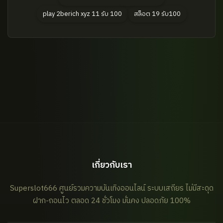
play 2berich xyz 11 รับ 100
สล็อต 19 รับ100
เกี่ยวกับเรา
Superslot666 ศูนย์รวมความบันเทิงออนไลน์ ระบบเสถียร ไม่มีสะดุด
ฝาก-ถอนไว ตลอด 24 ชั่วโมง มั่นคง ปลอดภัย 100%