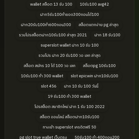
wallet สล็อต 13 รับ 100
10รับ100 avg42
ฝาก5รับ100ทํายอด300ถอนได้100
ฝาก20รับ100ทํา600ถอน300
สล็อตแตกง่าย pg ล่าสุด
รวมโปรสล็อตฝาก10รับ100 ล่าสุด 2021
ฝาก 18 รับ100
superslot wallet ฝาก 10 รับ 100
รวมโปร ฝาก 20 รับ100 วอ เลท ล่าสุด
สล็อต สมัคร 10 ได้ 100 วอ เลท
สล็อตpg 10รับ100
10รับ100 ทํา 300 wallet
slot epicwin ฝาก10รับ100
slot 456
ฝาก 10 รับ 100 วันนี้
19 รับ100 ทํา 300 wallet
โปรสล็อต สมาชิกใหม่ ฝาก 1 รับ 100 2022
สล็อต ออนไลน์ สล็อตฝาก10รับ100
ทางเข้า superslot เครดิตฟรี 50
pg slot true wallet เว็บตรง
50รับ100 ทํา 400ถอน200