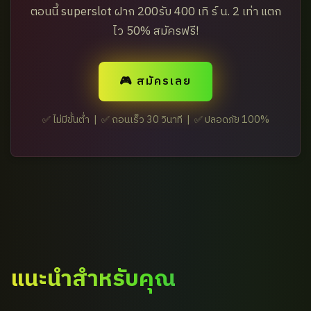
ตอนนี้ superslot ฝาก 200รับ 400 เทิ ร์ น. 2 เท่า แตก
ไว 50% สมัครฟรี!
🎮 สมัครเลย
✅ ไม่มีขั้นต่ำ | ✅ ถอนเร็ว 30 วินาที | ✅ ปลอดภัย 100%
แนะนำสำหรับคุณ