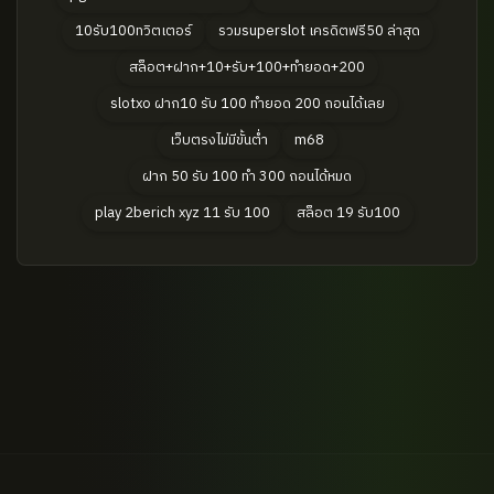
10รับ100ทวิตเตอร์
รวมsuperslot เครดิตฟรี50 ล่าสุด
สล็อต+ฝาก+10+รับ+100+ทำยอด+200
slotxo ฝาก10 รับ 100 ทำยอด 200 ถอนได้เลย
เว็บตรงไม่มีขั้นต่ำ
m68
ฝาก 50 รับ 100 ทํา 300 ถอนได้หมด
play 2berich xyz 11 รับ 100
สล็อต 19 รับ100