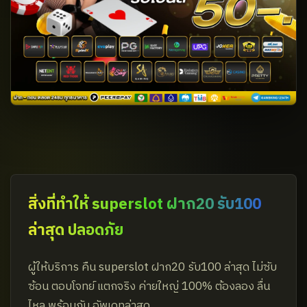
สิ่งที่ทำให้ superslot ฝาก20 รับ100
ล่าสุด ปลอดภัย
ผู้ให้บริการ คืน superslot ฝาก20 รับ100 ล่าสุด ไม่ซับ
ซ้อน ตอบโจทย์ แตกจริง ค่ายใหญ่ 100% ต้องลอง ลื่น
ไหล พร้อมกับ อัพเดทล่าสุด