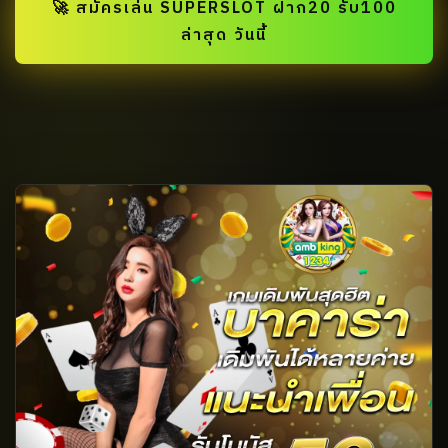
🚀 สมัครเล่น SUPERSLOT ฝาก20 รับ100
ล่าสุด วันนี้