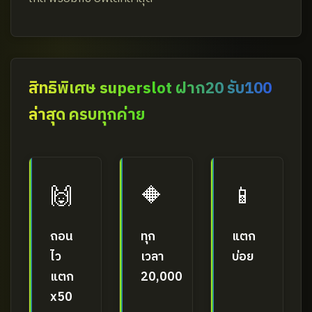
สิทธิพิเศษ superslot ฝาก20 รับ100
ล่าสุด ครบทุกค่าย
🙌
🔶
📱
ถอน
ทุก
แตก
ไว
เวลา
บ่อย
แตก
20,000
x50