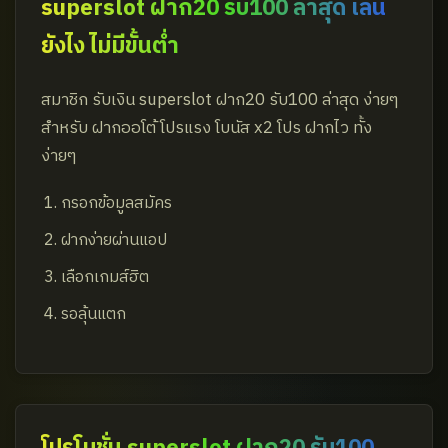
superslot ฝาก20 รับ100 ล่าสุด เล่น
ยังไง ไม่มีขั้นต่ำ
สมาชิก รับเงิน superslot ฝาก20 รับ100 ล่าสุด ง่ายๆ
สำหรับ ฝากออโต้ โปรแรง โบนัส x2 โปร ฝากไว ทั้ง
ง่ายๆ
กรอกข้อมูลสมัคร
ฝากง่ายผ่านแอป
เลือกเกมส์ฮิต
รอลุ้นแตก