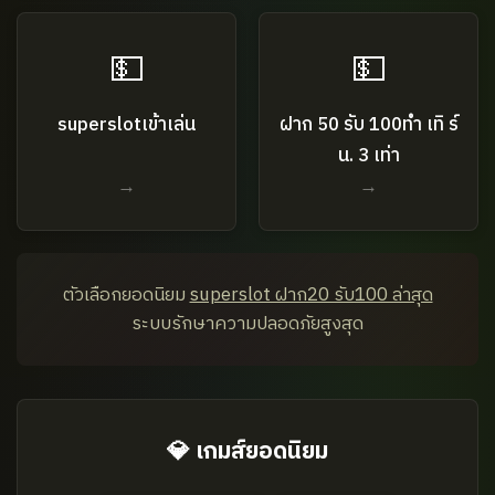
💵
💵
superslotเข้าเล่น
ฝาก 50 รับ 100ทำ เทิ ร์
น. 3 เท่า
→
→
ตัวเลือกยอดนิยม
superslot ฝาก20 รับ100 ล่าสุด
ระบบรักษาความปลอดภัยสูงสุด
💎 เกมส์ยอดนิยม