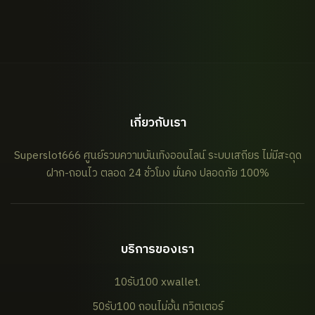
เกี่ยวกับเรา
Superslot666 ศูนย์รวมความบันเทิงออนไลน์ ระบบเสถียร ไม่มีสะดุด
ฝาก-ถอนไว ตลอด 24 ชั่วโมง มั่นคง ปลอดภัย 100%
บริการของเรา
10รับ100 xwallet.
50รับ100 ถอนไม่อั้น ทวิตเตอร์