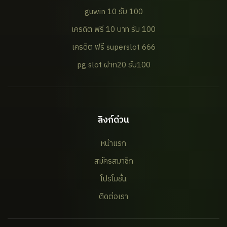
guwin 10 รับ 100
เครดิต ฟรี 10 บาท รับ 100
เครดิต ฟรี superslot 666
pg slot ฝาก20 รับ100
ลิงก์ด่วน
หน้าแรก
สมัครสมาชิก
โปรโมชั่น
ติดต่อเรา