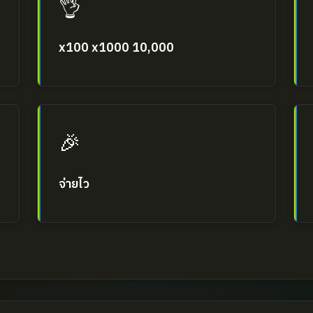
👌
x100 x1000 10,000
🎉
จ่ายไว