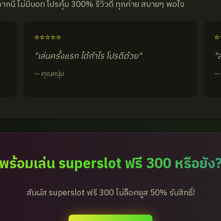
นี้ ไม่มีบอท โปรคุ้ม 300% รีวิวดี ทุกค่าย สบายๆ พอใจ
⭐⭐⭐⭐⭐
⭐
"เล่นครั้งแรก ได้กำไร โปรดีด้วย"
"
— คุณหนุ่ม
— 
พร้อมเล่น superslot ฟรี 300 หรือยัง
สัมผัส superslot ฟรี 300 ไม่ล็อคยูส 50% รับสิทธิ์!