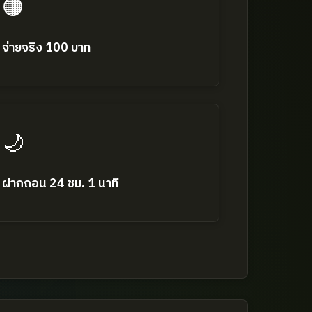
🟠
จ่ายจริง 100 บาท
🌙
ฝากถอน 24 ชม. 1 นาที