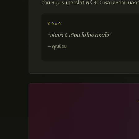
ค่าย หมุน superslot ฟรี 300 หลากหลาย นอกจาก
⭐⭐⭐⭐
"เล่นมา 6 เดือน ไม่โกง ตอบไว"
— คุณป้อม