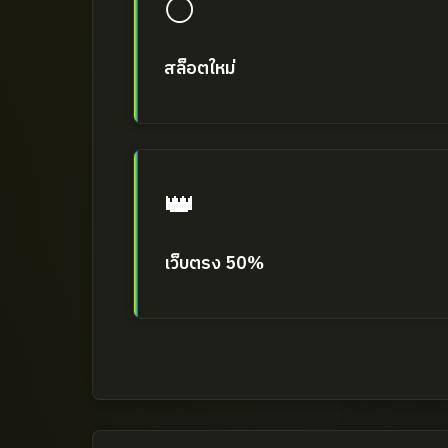
⚪
สล็อตใหม่
👑
เว็บตรง 50%