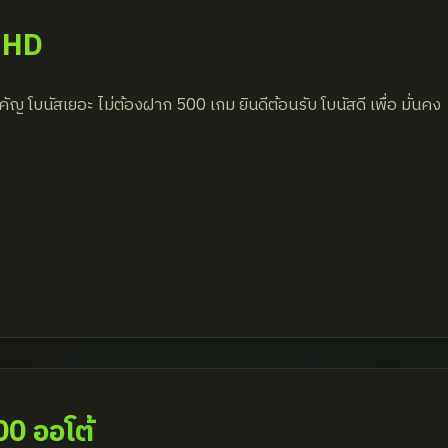
0 HD
 โบนัสเยอะ ไม่ต้องฝาก 500 เกม ยินดีต้อนรับ โบนัสดี เพื่อ มั่นคง
00 ออโต้