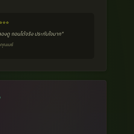
⭐⭐⭐
ลองดู ถอนได้จริง ประทับใจมาก"
คุณเมย์
?