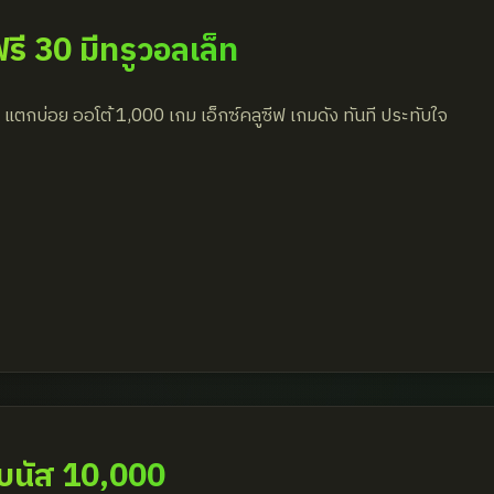
รี 30 มีทรูวอลเล็ท
ี่ แตกบ่อย ออโต้ 1,000 เกม เอ็กซ์คลูซีฟ เกมดัง ทันที ประทับใจ
โบนัส 10,000