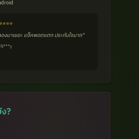
Android
⭐⭐⭐⭐
ลองมาเยอะ แจ็คพอตแตก ประทับใจมาก"
 N***y
ัง?