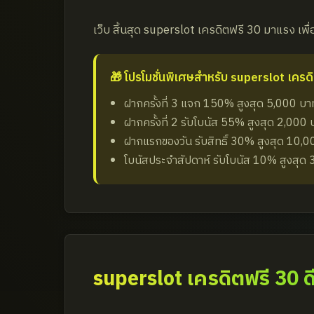
เว็บ สิ้นสุด superslot เครดิตฟรี 30 มาแรง เพื
🎁 โปรโมชั่นพิเศษสำหรับ superslot เครด
ฝากครั้งที่ 3 แจก 150% สูงสุด 5,000 บา
ฝากครั้งที่ 2 รับโบนัส 55% สูงสุด 2,000
ฝากแรกของวัน รับสิทธิ์ 30% สูงสุด 10,
โบนัสประจำสัปดาห์ รับโบนัส 10% สูงสุด
superslot เครดิตฟรี 30 ด