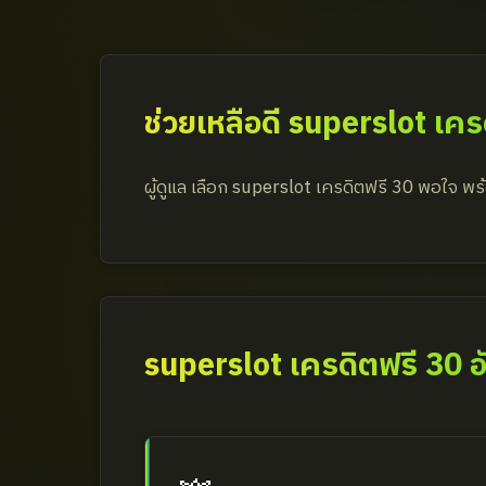
ช่วยเหลือดี superslot เคร
ผู้ดูแล เลือก superslot เครดิตฟรี 30 พอใจ พร
superslot เครดิตฟรี 30 อ