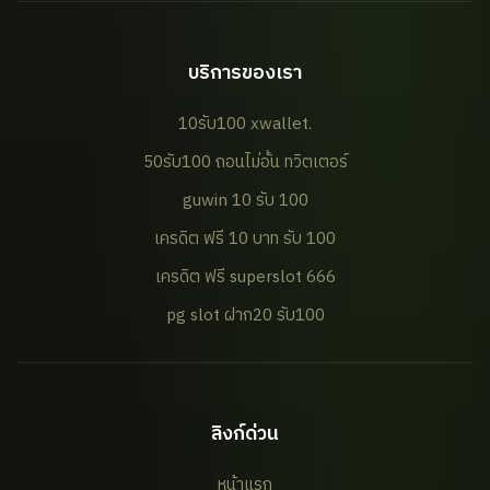
บริการของเรา
10รับ100 xwallet.
50รับ100 ถอนไม่อั้น ทวิตเตอร์
guwin 10 รับ 100
เครดิต ฟรี 10 บาท รับ 100
เครดิต ฟรี superslot 666
pg slot ฝาก20 รับ100
ลิงก์ด่วน
หน้าแรก