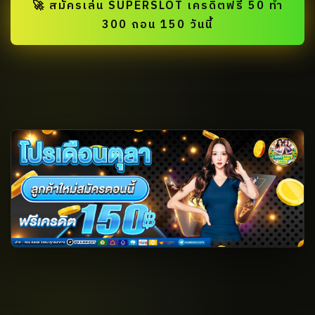
🚀 สมัครเล่น SUPERSLOT เครดิตฟรี 50 ทำ
300 ถอน 150 วันนี้