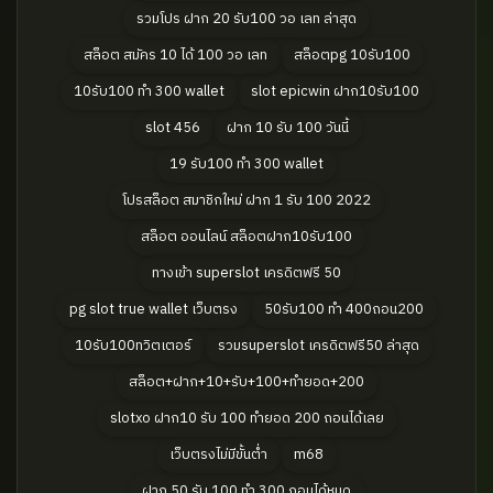
รวมโปร ฝาก 20 รับ100 วอ เลท ล่าสุด
สล็อต สมัคร 10 ได้ 100 วอ เลท
สล็อตpg 10รับ100
10รับ100 ทํา 300 wallet
slot epicwin ฝาก10รับ100
slot 456
ฝาก 10 รับ 100 วันนี้
19 รับ100 ทํา 300 wallet
โปรสล็อต สมาชิกใหม่ ฝาก 1 รับ 100 2022
สล็อต ออนไลน์ สล็อตฝาก10รับ100
ทางเข้า superslot เครดิตฟรี 50
pg slot true wallet เว็บตรง
50รับ100 ทํา 400ถอน200
10รับ100ทวิตเตอร์
รวมsuperslot เครดิตฟรี50 ล่าสุด
สล็อต+ฝาก+10+รับ+100+ทำยอด+200
slotxo ฝาก10 รับ 100 ทำยอด 200 ถอนได้เลย
เว็บตรงไม่มีขั้นต่ำ
m68
ฝาก 50 รับ 100 ทํา 300 ถอนได้หมด