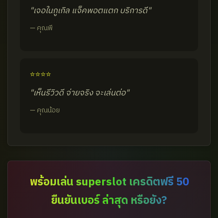
"เจอในกูเกิล แจ็คพอตแตก บริการดี"
— คุณพี
⭐⭐⭐⭐
"เห็นรีวิวดี จ่ายจริง จะเล่นต่อ"
— คุณน้อย
พร้อมเล่น superslot เครดิตฟรี 50
ยืนยันเบอร์ ล่าสุด หรือยัง?