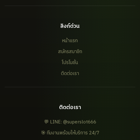
ลิงก์ด่วน
หน้าแรก
สมัครสมาชิก
โปรโมชั่น
ติดต่อเรา
ติดต่อเรา
💬 LINE: @superslot666
🎯 ทีมงานพร้อมให้บริการ 24/7