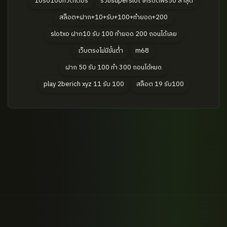
10รับ100ทวิตเตอร์
รวมsuperslot เครดิตฟรี50 ล่าสุด
สล็อต+ฝาก+10+รับ+100+ทำยอด+200
slotxo ฝาก10 รับ 100 ทำยอด 200 ถอนได้เลย
เว็บตรงไม่มีขั้นต่ำ
m68
ฝาก 50 รับ 100 ทํา 300 ถอนได้หมด
play 2berich xyz 11 รับ 100
สล็อต 19 รับ100