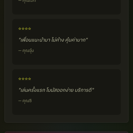
— คุณเอก
⭐⭐⭐⭐
"เพื่อนแนะนำมา ไม่ค้าง คุ้มค่ามาก"
— คุณจุ๋ม
⭐⭐⭐⭐
"เล่นครั้งแรก โบนัสออกง่าย บริการดี"
— คุณซี