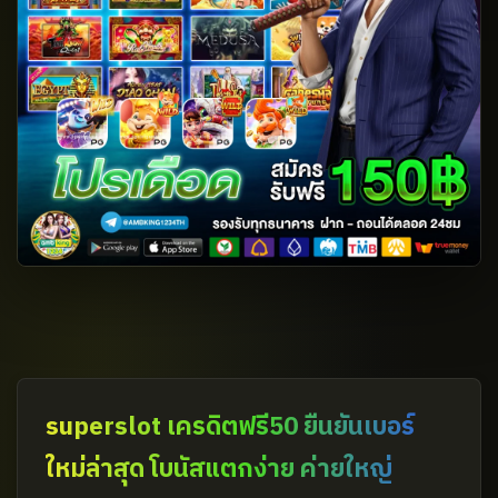
superslot เครดิตฟรี50 ยืนยันเบอร์
ใหม่ล่าสุด โบนัสแตกง่าย ค่ายใหญ่