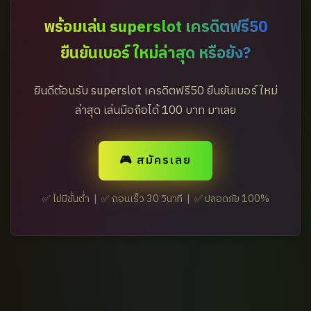
พร้อมเล่น superslot เครดิตฟรี50
ยืนยันเบอร์ ใหม่ล่าสุด หรือยัง?
ยินดีต้อนรับ superslot เครดิตฟรี50 ยืนยันเบอร์ ใหม่
ล่าสุด เล่นมือถือได้ 100 บาท มาเลย
🎮 สมัครเลย
✅ ไม่มีขั้นต่ำ | ✅ ถอนเร็ว 30 วินาที | ✅ ปลอดภัย 100%