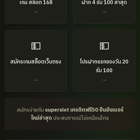
เกม สล็อต 168
ฝาก 4 รับ 100 ล่าสุด
→
→
💵
💵
สมัครเกมสล็อตเว็บตรง
โปรฝากแรกของวัน 20
รับ 100
→
→
สมัครง่ายกับ
superslot เครดิตฟรี50 ยืนยันเบอร์
ใหม่ล่าสุด
ประสบการณ์ไม่เหมือนใคร