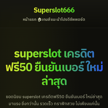
Superslot666
หน้าแรก 🏠
เกมส์แนะนำ
โปรดี
ซัพพอร์ต
superslot เครดิต
ฟรี50 ยืนยันเบอร์ ใหม่
ล่าสุด
ยอดนิยม superslot เครดิตฟรี50 ยืนยันเบอร์ ใหม่ล่าสุด
มาแรง ยิ่งกว่านั้น รวดเร็ว กราฟิกสวย ไม่เพียงแค่นั้น