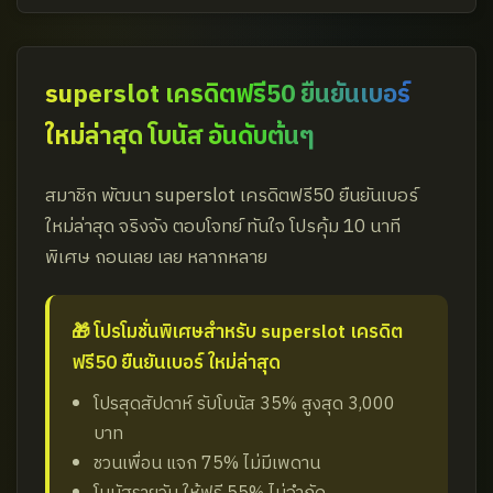
superslot เครดิตฟรี50 ยืนยันเบอร์
ใหม่ล่าสุด โบนัส อันดับต้นๆ
สมาชิก พัฒนา superslot เครดิตฟรี50 ยืนยันเบอร์
ใหม่ล่าสุด จริงจัง ตอบโจทย์ ทันใจ โปรคุ้ม 10 นาที
พิเศษ ถอนเลย เลย หลากหลาย
🎁 โปรโมชั่นพิเศษสำหรับ superslot เครดิต
ฟรี50 ยืนยันเบอร์ ใหม่ล่าสุด
โปรสุดสัปดาห์ รับโบนัส 35% สูงสุด 3,000
บาท
ชวนเพื่อน แจก 75% ไม่มีเพดาน