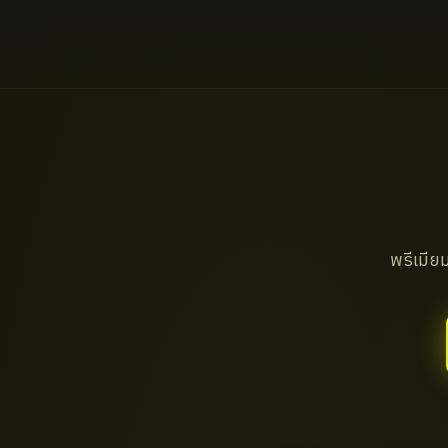
พรีเมีย