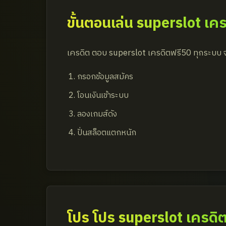
ขั้นตอนเล่น superslot เค
เครดิต ตอบ superslot เครดิตฟรี50 ทุกระบบ จา
กรอกข้อมูลสมัคร
โอนเงินเข้าระบบ
ลองเกมส์ดัง
ปั่นสล็อตแตกหนัก
โปร โปร superslot เครดิ