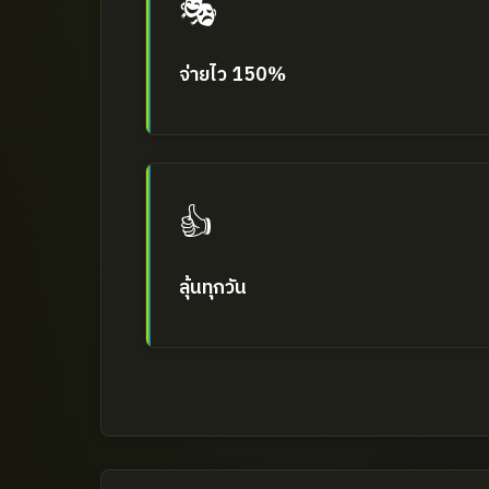
🎭
จ่ายไว 150%
👍
ลุ้นทุกวัน