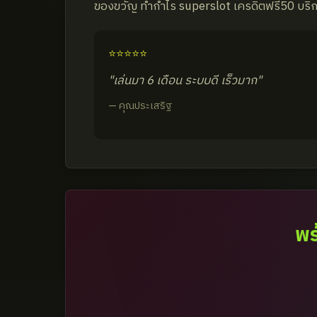
ของขวัญ ทำกำไร superslot เครดิตฟรี50 บริการ
⭐⭐⭐⭐⭐
"เล่นมา 6 เดือน ระบบดี เร็วมาก"
— คุณประเสริฐ
พร