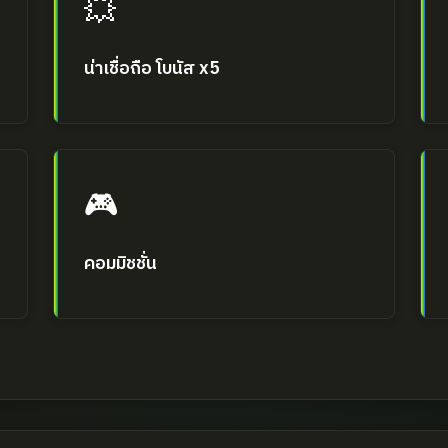
💥
น่าเชื่อถือ โบนัส x5
🎮
คอมมิชชั่น