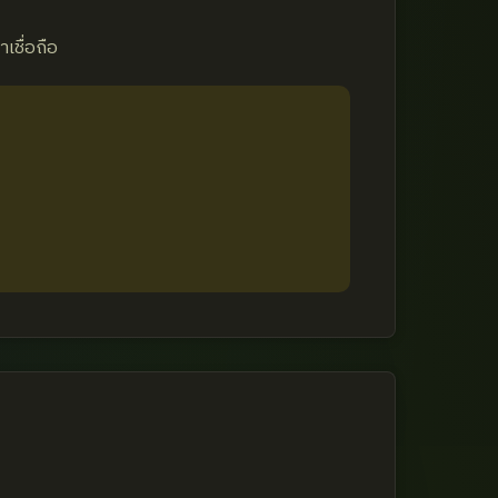
เชื่อถือ