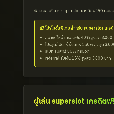
ข้อเสนอ บริการ superslot เครดิตฟรี50 คนเล่นเย
🎁 โปรโมชั่นพิเศษสำหรับ superslot เครด
สมาชิกใหม่ เครดิตฟรี 40% สูงสุด 8,000
โปรสุดสัปดาห์ รับสิทธิ์ 150% สูงสุด 3,0
รีเบท รับสิทธิ์ 80% ทุกยอด
referral รับเงิน 15% สูงสุด 3,000 บาท
ผู้เล่น superslot เครดิตฟร