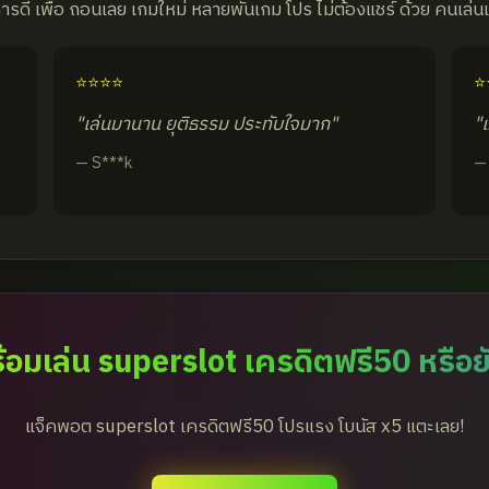
ดี เพื่อ ถอนเลย เกมใหม่ หลายพันเกม โปร ไม่ต้องแชร์ ด้วย คนเล่น
⭐⭐⭐⭐
⭐
"เล่นมานาน ยุติธรรม ประทับใจมาก"
"
— S***k
— 
้อมเล่น superslot เครดิตฟรี50 หรือย
แจ็คพอต superslot เครดิตฟรี50 โปรแรง โบนัส x5 แตะเลย!