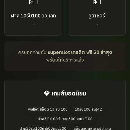
💵
💵
ฝาก 10รับ100 วอ เลท
ยูสเซอร์
→
→
ครบทุกค่ายกับ
superslot เครดิต ฟรี 50 ล่าสุด
พร้อมให้บริการแล้ว
💎 เกมส์ยอดนิยม
wallet สล็อต 13 รับ 100
10รับ100 avg42
ฝาก5รับ100ทํายอด300ถอนได้100
ฝาก20รับ100ทํา600ถอน300
สล็อตแตกง่าย pg ล่าสุด