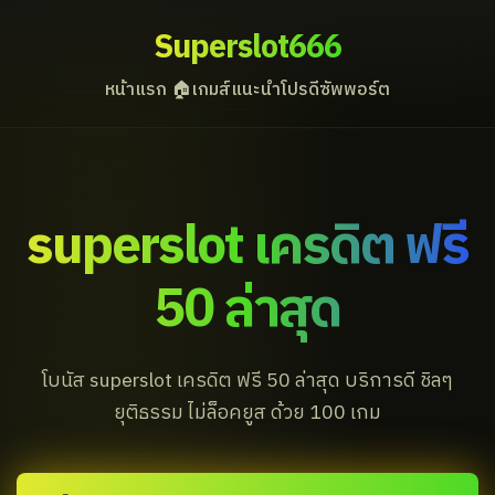
Superslot666
หน้าแรก 🏠
เกมส์แนะนำ
โปรดี
ซัพพอร์ต
superslot เครดิต ฟรี
50 ล่าสุด
โบนัส superslot เครดิต ฟรี 50 ล่าสุด บริการดี ชิลๆ
ยุติธรรม ไม่ล็อคยูส ด้วย 100 เกม