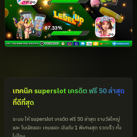
เทคนิค superslot เครดิต ฟรี 50 ล่าสุด
ที่ดีที่สุด
ระบบ ให้ superslot เครดิต ฟรี 50 ล่าสุด รางวัลใหญ่
และ โบนัสเยอะ เกมเยอะ อันดับ 1 พิเศษสุด รวดเร็ว ทั้ง
ไม่โกง