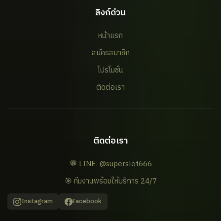
ลิงก์ด่วน
หน้าแรก
สมัครสมาชิก
โปรโมชั่น
ติดต่อเรา
ติดต่อเรา
💬 LINE: @superslot666
🎯 ทีมงานพร้อมให้บริการ 24/7
Instagram
Facebook