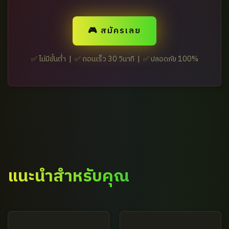
🎮 สมัครเลย
✅ ไม่มีขั้นต่ำ | ✅ ถอนเร็ว 30 วินาที | ✅ ปลอดภัย 100%
แนะนำสำหรับคุณ