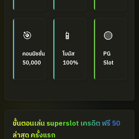
🎯
📱
🟡
คอมมิชชั่น
โบนัส
PG
50,000
100%
Slot
ขั้นตอนเล่น superslot เครดิต ฟรี 50
ล่าสุด ครั้งแรก