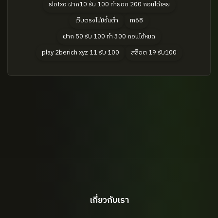
slotxo ฝาก10 รับ 100 ทำยอด 200 ถอนได้เลย
เว็บตรงไม่มีขั้นต่ำ
m68
ฝาก 50 รับ 100 ทํา 300 ถอนได้หมด
play 2berich xyz 11 รับ 100
สล็อต 19 รับ100
เกี่ยวกับเรา