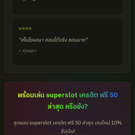
— K***w
⭐⭐⭐⭐
"เห็นโฆษณา ถอนได้จริง ชอบมาก"
— คุณนภา
พร้อมเล่น superslot เครดิต ฟรี 50
ล่าสุด หรือยัง?
สุดยอด superslot เครดิต ฟรี 50 ล่าสุด เกมใหม่ 10%
รับเงิน!