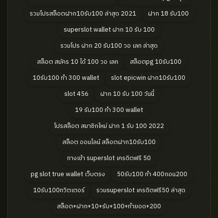
รวมโปรสล็อตฝาก10รับ100 ล่าสุด 2021
ฝาก 18 รับ100
superslot wallet ฝาก 10 รับ 100
รวมโปร ฝาก 20 รับ100 วอ เลท ล่าสุด
สล็อต สมัคร 10 ได้ 100 วอ เลท
สล็อตpg 10รับ100
10รับ100 ทํา 300 wallet
slot epicwin ฝาก10รับ100
slot 456
ฝาก 10 รับ 100 วันนี้
19 รับ100 ทํา 300 wallet
โปรสล็อต สมาชิกใหม่ ฝาก 1 รับ 100 2022
สล็อต ออนไลน์ สล็อตฝาก10รับ100
ทางเข้า superslot เครดิตฟรี 50
pg slot true wallet เว็บตรง
50รับ100 ทํา 400ถอน200
10รับ100ทวิตเตอร์
รวมsuperslot เครดิตฟรี50 ล่าสุด
สล็อต+ฝาก+10+รับ+100+ทำยอด+200