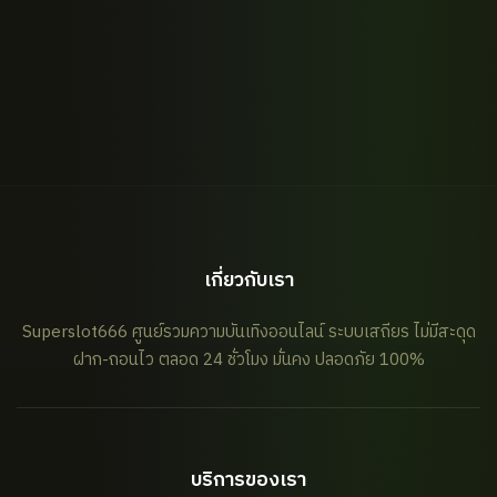
เกี่ยวกับเรา
Superslot666 ศูนย์รวมความบันเทิงออนไลน์ ระบบเสถียร ไม่มีสะดุด
ฝาก-ถอนไว ตลอด 24 ชั่วโมง มั่นคง ปลอดภัย 100%
บริการของเรา