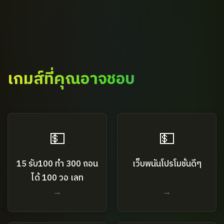
เกมส์ที่คุณอาจชอบ
💵
💵
15 รับ100 ทํา 300 ถอน
เว็บพนันโปรโมชั่นดีๆ
ได้ 100 วอ เลท
→
→