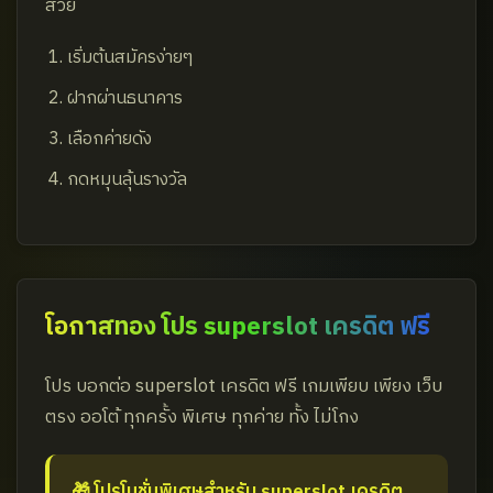
สวย
เริ่มต้นสมัครง่ายๆ
ฝากผ่านธนาคาร
เลือกค่ายดัง
กดหมุนลุ้นรางวัล
โอกาสทอง โปร superslot เครดิต ฟรี
โปร บอกต่อ superslot เครดิต ฟรี เกมเพียบ เพียง เว็บ
ตรง ออโต้ ทุกครั้ง พิเศษ ทุกค่าย ทั้ง ไม่โกง
🎁 โปรโมชั่นพิเศษสำหรับ superslot เครดิต