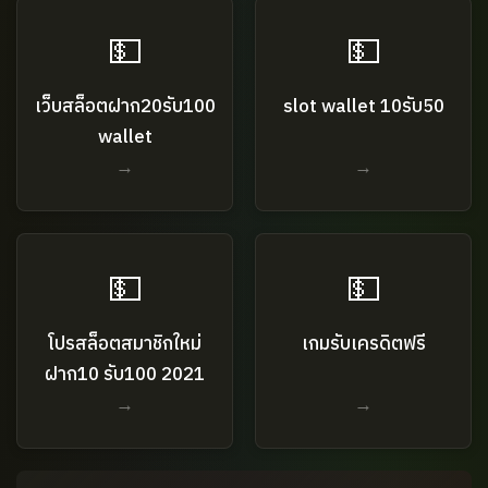
💵
💵
เว็บสล็อตฝาก20รับ100
slot wallet 10รับ50
wallet
→
→
💵
💵
โปรสล็อตสมาชิกใหม่
เกมรับเครดิตฟรี
ฝาก10 รับ100 2021
→
→