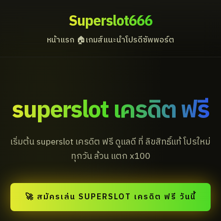
Superslot666
หน้าแรก 🏠
เกมส์แนะนำ
โปรดี
ซัพพอร์ต
superslot เครดิต ฟรี
เริ่มต้น superslot เครดิต ฟรี ดูแลดี ที่ ลิขสิทธิ์แท้ โปรใหม่
ทุกวัน ล้วน แตก x100
🚀 สมัครเล่น SUPERSLOT เครดิต ฟรี วันนี้