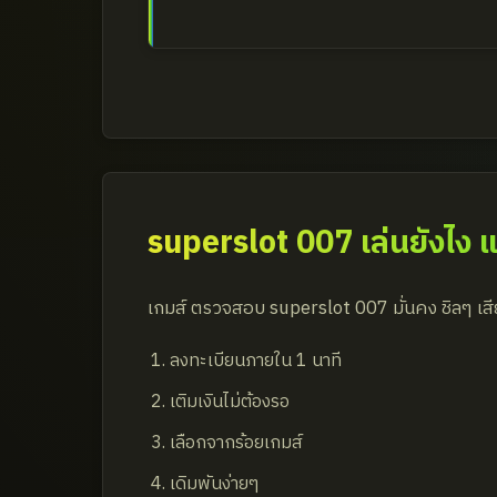
superslot 007 เล่นยังไง แ
เกมส์ ตรวจสอบ superslot 007 มั่นคง ชิลๆ เสียงด
ลงทะเบียนภายใน 1 นาที
เติมเงินไม่ต้องรอ
เลือกจากร้อยเกมส์
เดิมพันง่ายๆ