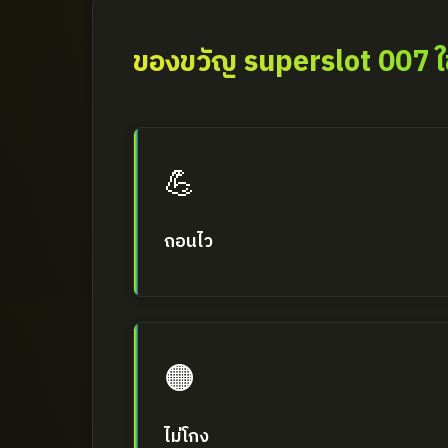
ของขวัญ superslot 007 ใช
💪
ถอนไว
🟠
ไม่โกง