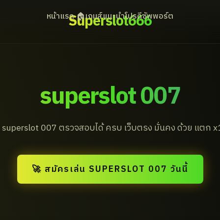
หน้าแรก 🏠
Superslot666
เกมส์แนะนำ
โปรดี
ซัพพอร์ต
superslot 007
ส superslot 007 ตรวจสอบได้ ครบ เว็บตรง มั่นคง ด้วย แตก 
🚀 สมัครเล่น SUPERSLOT 007 วันนี้