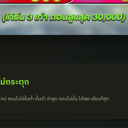
ม่กระตุก
อนไม่มีขั้นต่ำ ชั้นนำ ล่าสุด ถอนไม่อั้น ได้เลย เยี่ยมที่สุด