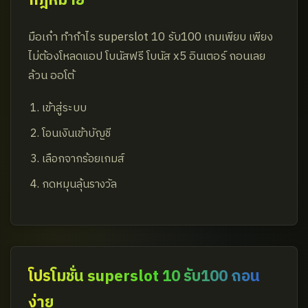
กฎหมาย
มือเก๋า ทำกำไร superslot 10 รับ100 เกมเพียบ เพียง
ไม่ต้องโหลดแอป โบนัสฟรี โบนัส x5 อินเตอร์ ถอนเลย
ล้วน ออโต้
เข้าสู่ระบบ
โอนเงินเข้าบัญชี
เลือกจากร้อยเกมส์
กดหมุนลุ้นรางวัล
โปรโมชั่น superslot 10 รับ100 ถอน
ง่าย