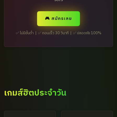
🎮 สมัครเลย
✅ ไม่มีขั้นต่ำ | ✅ ถอนเร็ว 30 วินาที | ✅ ปลอดภัย 100%
เกมส์ฮิตประจำวัน