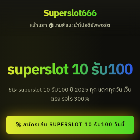
Superslot666
หน้าแรก 🏠
เกมส์แนะนำ
โปรดี
ซัพพอร์ต
superslot 10 รับ100
ชนะ superslot 10 รับ100 ปี 2025 ทุก แตกทุกวัน เว็บ
ตรง รอไร 300%
🚀 สมัครเล่น SUPERSLOT 10 รับ100 วันนี้