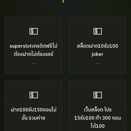
💵
💵
superslotเครดิตฟรีไม่
สล็อตฝาก10รับ100
ต้องฝากไม่ต้องแชร์
joker
→
→
💵
💵
ฝาก100รับ150ถอนไม่
เว็บสล็อต โปร
อั้น รวมค่าย
15รับ100 ทํา 300 ถอน
ได้100