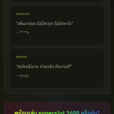
⭐⭐⭐⭐⭐
"เพิ่งมาลอง ไม่มีสะดุด ไม่ผิดหวัง"
— T***n
⭐⭐⭐⭐
"สมัครไม่นาน จ่ายจริง ทีมงานดี"
— คุณจุ๋ม
พร้อมเล่น superslot 1688 หรือยัง?