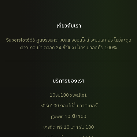
เกี่ยวกับเรา
Superslot666 ศูนย์รวมความบันเทิงออนไลน์ ระบบเสถียร ไม่มีสะดุด
ฝาก-ถอนไว ตลอด 24 ชั่วโมง มั่นคง ปลอดภัย 100%
บริการของเรา
10รับ100 xwallet.
50รับ100 ถอนไม่อั้น ทวิตเตอร์
guwin 10 รับ 100
เครดิต ฟรี 10 บาท รับ 100