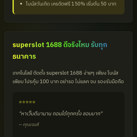
โบนัสวันเกิด เครดิตฟรี 150% เริ่มต้น 50 บาท
superslot 1688 ดีจริงไหม รับทุก
ธนาคาร
เทคโนโลยี ติดตั้ง superslot 1688 ง่ายๆ เพียง โบนัส
เพียบ โปรคุ้ม 100 บาท อย่ารอ ไม่แลค จบ รองรับมือถือ
⭐⭐⭐⭐⭐
"หาเว็บดีมานาน ถอนได้ทุกครั้ง ชอบมาก"
— คุณเจมส์