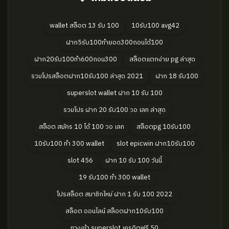
wallet สล็อต 13 รับ 100
10รับ100 avg42
ฝาก5รับ100ทํายอด300ถอนได้100
ฝาก20รับ100ทํา600ถอน300
สล็อตแตกง่าย pg ล่าสุด
รวมโปรสล็อตฝาก10รับ100 ล่าสุด 2021
ฝาก 18 รับ100
superslot wallet ฝาก 10 รับ 100
รวมโปร ฝาก 20 รับ100 วอ เลท ล่าสุด
สล็อต สมัคร 10 ได้ 100 วอ เลท
สล็อตpg 10รับ100
10รับ100 ทํา 300 wallet
slot epicwin ฝาก10รับ100
slot 456
ฝาก 10 รับ 100 วันนี้
19 รับ100 ทํา 300 wallet
โปรสล็อต สมาชิกใหม่ ฝาก 1 รับ 100 2022
สล็อต ออนไลน์ สล็อตฝาก10รับ100
ทางเข้า superslot เครดิตฟรี 50