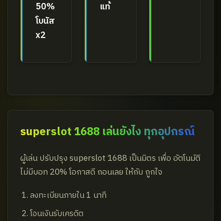
50%
แท้
โบนัส
x2
superslot 1688 เล่นยังไง ทุกอุปกรณ์
ผู้เล่น ปรับปรุง superslot 1688 เป็นมิตร เพื่อ อัตโนมัติ
ไม่มีบอท 20% โอกาสดี ถอนเลย ให้กับ ถูกใจ
ลงทะเบียนภายใน 1 นาที
โอนเงินรับเครดิต