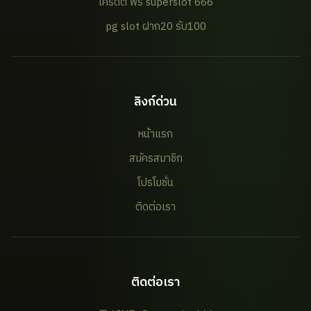
เครดิต ฟรี superslot 666
pg slot ฝาก20 รับ100
ลิงก์ด่วน
หน้าแรก
สมัครสมาชิก
โปรโมชั่น
ติดต่อเรา
ติดต่อเรา