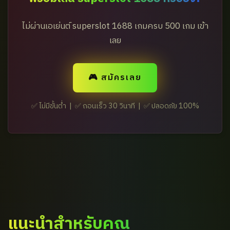
ไม่ผ่านเอเย่นต์ superslot 1688 เกมครบ 500 เกม เข้า
เลย
🎮 สมัครเลย
✅ ไม่มีขั้นต่ำ | ✅ ถอนเร็ว 30 วินาที | ✅ ปลอดภัย 100%
แนะนำสำหรับคุณ