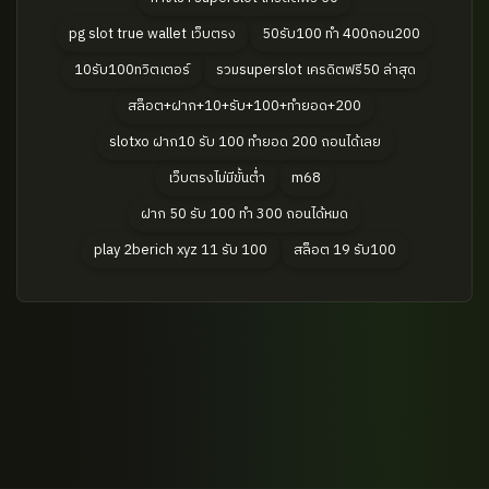
pg slot true wallet เว็บตรง
50รับ100 ทํา 400ถอน200
10รับ100ทวิตเตอร์
รวมsuperslot เครดิตฟรี50 ล่าสุด
สล็อต+ฝาก+10+รับ+100+ทำยอด+200
slotxo ฝาก10 รับ 100 ทำยอด 200 ถอนได้เลย
เว็บตรงไม่มีขั้นต่ำ
m68
ฝาก 50 รับ 100 ทํา 300 ถอนได้หมด
play 2berich xyz 11 รับ 100
สล็อต 19 รับ100