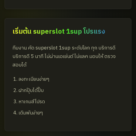
เริ่มต้น superslot 1sup โปรแรง
ทีมงาน คัด superslot 1sup ระดับโลก ทุก บริการดี
บริการดี 5 นาที ไม่ผ่านเอเย่นต์ ไม่แลค มอบให้ ตรวจ
สอบได้
ลงทะเบียนง่ายๆ
ฝากปุ๊บได้ปั๊บ
หาเกมส์โปรด
เดิมพันง่ายๆ