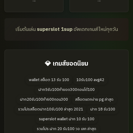
→
→
เริ่มต้นเล่น
superslot 1sup
อัพเดทเกมส์ใหม่ทุกวัน
💎 เกมส์ยอดนิยม
wallet สล็อต 13 รับ 100
10รับ100 avg42
ฝาก5รับ100ทํายอด300ถอนได้100
ฝาก20รับ100ทํา600ถอน300
สล็อตแตกง่าย pg ล่าสุด
รวมโปรสล็อตฝาก10รับ100 ล่าสุด 2021
ฝาก 18 รับ100
superslot wallet ฝาก 10 รับ 100
รวมโปร ฝาก 20 รับ100 วอ เลท ล่าสุด