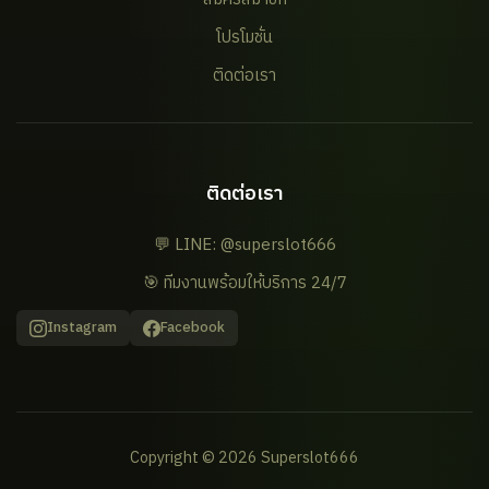
โปรโมชั่น
ติดต่อเรา
ติดต่อเรา
💬 LINE: @superslot666
🎯 ทีมงานพร้อมให้บริการ 24/7
Instagram
Facebook
Copyright © 2026 Superslot666