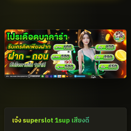
เจ๋ง superslot 1sup เสียงดี