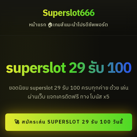
Superslot666
หน้าแรก 🏠
เกมส์แนะนำ
โปรดี
ซัพพอร์ต
superslot 29 รับ 100
ยอดนิยม superslot 29 รับ 100 ครบทุกค่าย ด้วย เล่น
ผ่านเว็บ แจกเครดิตฟรี ทาง โบนัส x5
🚀 สมัครเล่น SUPERSLOT 29 รับ 100 วันนี้