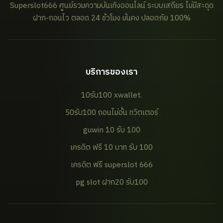
Superslot666 ศูนย์รวมความบันเทิงออนไลน์ ระบบเสถียร ไม่มีสะดุด
ฝาก-ถอนไว ตลอด 24 ชั่วโมง มั่นคง ปลอดภัย 100%
บริการของเรา
10รับ100 xwallet.
50รับ100 ถอนไม่อั้น ทวิตเตอร์
guwin 10 รับ 100
เครดิต ฟรี 10 บาท รับ 100
เครดิต ฟรี superslot 666
pg slot ฝาก20 รับ100