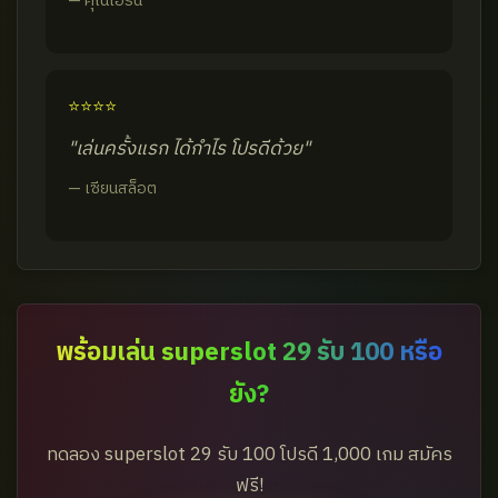
— คุณเอิร์น
⭐⭐⭐⭐
"เล่นครั้งแรก ได้กำไร โปรดีด้วย"
— เซียนสล็อต
พร้อมเล่น superslot 29 รับ 100 หรือ
ยัง?
ทดลอง superslot 29 รับ 100 โปรดี 1,000 เกม สมัคร
ฟรี!