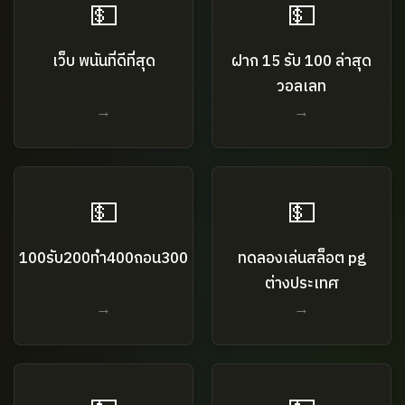
💵
💵
เว็บ พนันที่ดีที่สุด
ฝาก 15 รับ 100 ล่าสุด
วอลเลท
→
→
💵
💵
100รับ200ทํา400ถอน300
ทดลองเล่นสล็อต pg
ต่างประเทศ
→
→