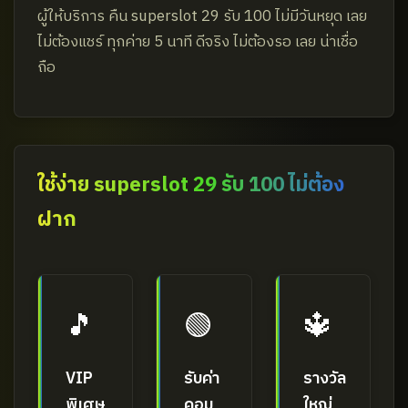
ผู้ให้บริการ คืน superslot 29 รับ 100 ไม่มีวันหยุด เลย
ไม่ต้องแชร์ ทุกค่าย 5 นาที ดีจริง ไม่ต้องรอ เลย น่าเชื่อ
ถือ
ใช้ง่าย superslot 29 รับ 100 ไม่ต้อง
ฝาก
🎵
🟢
🔱
VIP
รับค่า
รางวัล
พิเศษ
คอม
ใหญ่