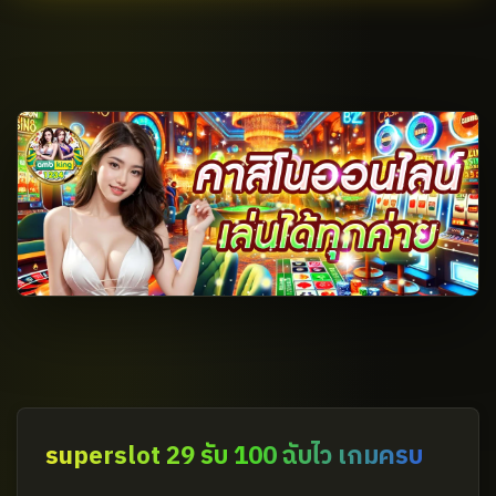
superslot 29 รับ 100 ฉับไว เกมครบ