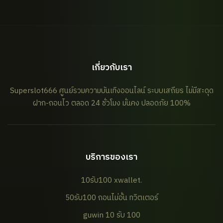
เกี่ยวกับเรา
Superslot666 ศูนย์รวมความบันเทิงออนไลน์ ระบบเสถียร ไม่มีสะดุด
ฝาก-ถอนไว ตลอด 24 ชั่วโมง มั่นคง ปลอดภัย 100%
บริการของเรา
10รับ100 xwallet.
50รับ100 ถอนไม่อั้น ทวิตเตอร์
guwin 10 รับ 100