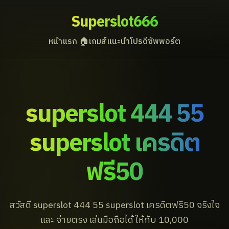
Superslot666
หน้าแรก 🏠
เกมส์แนะนำ
โปรดี
ซัพพอร์ต
superslot 444 55
superslot เครดิต
ฟรี50
สวัสดี superslot 444 55 superslot เครดิตฟรี50 จริงใจ
และ จ่ายตรง เล่นมือถือได้ ให้กับ 10,000