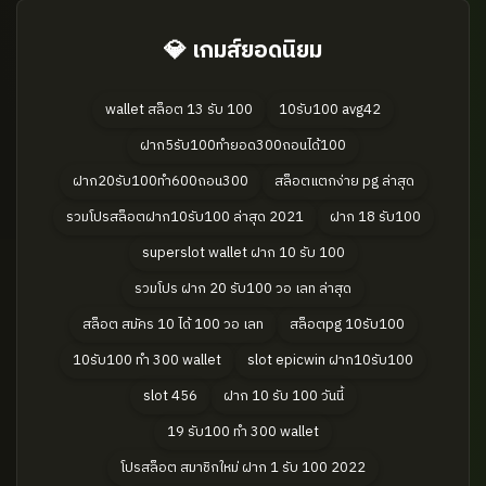
💎 เกมส์ยอดนิยม
wallet สล็อต 13 รับ 100
10รับ100 avg42
ฝาก5รับ100ทํายอด300ถอนได้100
ฝาก20รับ100ทํา600ถอน300
สล็อตแตกง่าย pg ล่าสุด
รวมโปรสล็อตฝาก10รับ100 ล่าสุด 2021
ฝาก 18 รับ100
superslot wallet ฝาก 10 รับ 100
รวมโปร ฝาก 20 รับ100 วอ เลท ล่าสุด
สล็อต สมัคร 10 ได้ 100 วอ เลท
สล็อตpg 10รับ100
10รับ100 ทํา 300 wallet
slot epicwin ฝาก10รับ100
slot 456
ฝาก 10 รับ 100 วันนี้
19 รับ100 ทํา 300 wallet
โปรสล็อต สมาชิกใหม่ ฝาก 1 รับ 100 2022