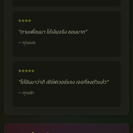
⭐⭐⭐⭐
"ตามเพื่อนมา ได้เงินจริง ชอบมาก"
— คุณเบล
⭐⭐⭐⭐⭐
"ได้ยินมาว่าดี เซิร์ฟเวอร์แรง เจอที่ลงตัวแล้ว"
— คุณนัท