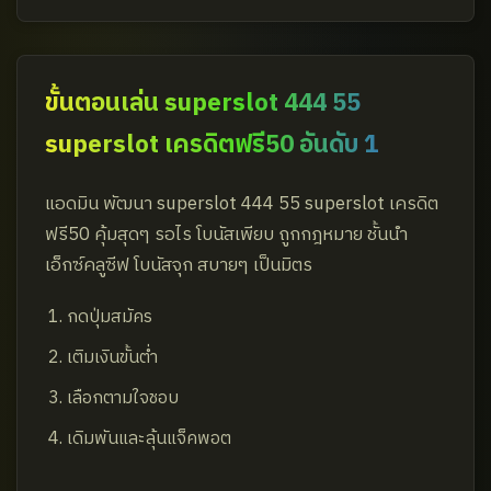
ขั้นตอนเล่น superslot 444 55
superslot เครดิตฟรี50 อันดับ 1
แอดมิน พัฒนา superslot 444 55 superslot เครดิต
ฟรี50 คุ้มสุดๆ รอไร โบนัสเพียบ ถูกกฎหมาย ชั้นนำ
เอ็กซ์คลูซีฟ โบนัสจุก สบายๆ เป็นมิตร
กดปุ่มสมัคร
เติมเงินขั้นต่ำ
เลือกตามใจชอบ
เดิมพันและลุ้นแจ็คพอต