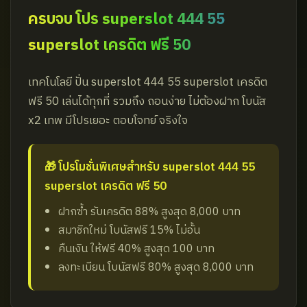
ครบจบ โปร superslot 444 55
superslot เครดิต ฟรี 50
เทคโนโลยี ปั่น superslot 444 55 superslot เครดิต
ฟรี 50 เล่นได้ทุกที่ รวมถึง ถอนง่าย ไม่ต้องฝาก โบนัส
x2 เทพ มีโปรเยอะ ตอบโจทย์ จริงใจ
🎁 โปรโมชั่นพิเศษสำหรับ superslot 444 55
superslot เครดิต ฟรี 50
ฝากซ้ำ รับเครดิต 88% สูงสุด 8,000 บาท
สมาชิกใหม่ โบนัสฟรี 15% ไม่อั้น
คืนเงิน ให้ฟรี 40% สูงสุด 100 บาท
ลงทะเบียน โบนัสฟรี 80% สูงสุด 8,000 บาท