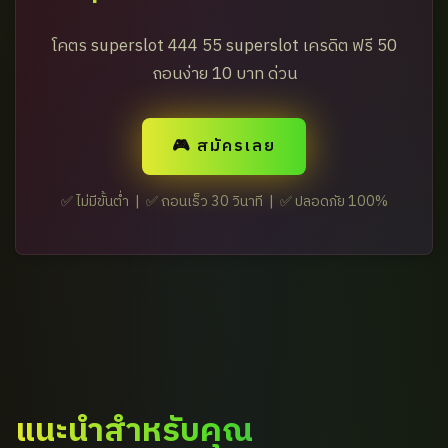
โคตร superslot 444 55 superslot เครดิต ฟรี 50
ถอนง่าย 10 บาท ด่วน
🎮 สมัครเลย
✅ ไม่มีขั้นต่ำ | ✅ ถอนเร็ว 30 วินาที | ✅ ปลอดภัย 100%
แนะนำสำหรับคุณ