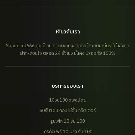
เกี่ยวกับเรา
Superslot666 ศูนย์รวมความบันเทิงออนไลน์ ระบบเสถียร ไม่มีสะดุด
ฝาก-ถอนไว ตลอด 24 ชั่วโมง มั่นคง ปลอดภัย 100%
บริการของเรา
10รับ100 xwallet.
50รับ100 ถอนไม่อั้น ทวิตเตอร์
guwin 10 รับ 100
เครดิต ฟรี 10 บาท รับ 100