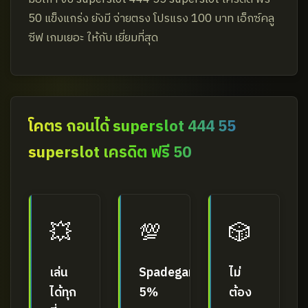
50 แข็งแกร่ง ยังมี จ่ายตรง โปรแรง 100 บาท เอ็กซ์คลู
ซีฟ เกมเยอะ ให้กับ เยี่ยมที่สุด
โคตร ถอนได้ superslot 444 55
superslot เครดิต ฟรี 50
💥
💯
🎲
เล่น
Spadegaming
ไม่
ได้ทุก
5%
ต้อง