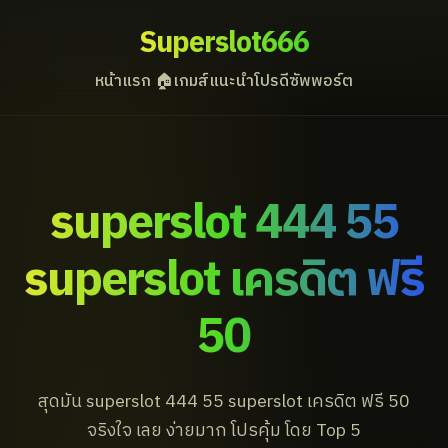
Superslot666
หน้าแรก 🏠
เกมส์แนะนำ
โปรดี
ซัพพอร์ต
superslot 444 55
superslot เครดิต ฟรี
50
สุดมัน superslot 444 55 superslot เครดิต ฟรี 50
จริงใจ เลย ง่ายมาก โปรคุ้ม โดย Top 5