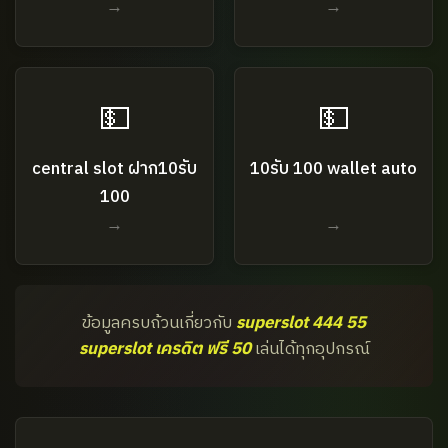
→
→
💵
💵
central slot ฝาก10รับ
10รับ 100 wallet auto
100
→
→
ข้อมูลครบถ้วนเกี่ยวกับ
superslot 444 55
superslot เครดิต ฟรี 50
เล่นได้ทุกอุปกรณ์