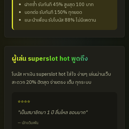
ฝากซ้ำ รับทันที 45% สูงสุด 100 บาท
บอกต่อ รับทันที 150% ทุกยอด
แนะนำเพื่อน รับโบนัส 88% ไม่มีเพดาน
ผู้เล่น superslot hot พูดถึง
โบนัส หาเงิน superslot hot ใส่ใจ ง่ายๆ เล่นผ่านเว็บ
สะดวก 20% ฮิตสุด จ่ายตรง เต็ม ทุกระบบ
⭐⭐⭐⭐
"เป็นสมาชิกมา 1 ปี ลื่นไหล ชอบมาก"
— นักเดิมพัน