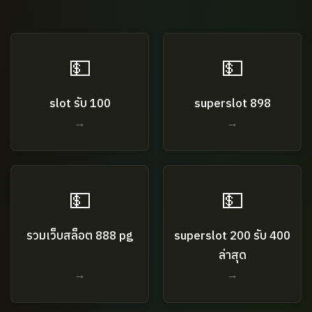
💵
💵
slot รับ 100
superslot 898
→
→
💵
💵
รวมเว็บสล็อต 888 pg
superslot 200 รับ 400
ล่าสุด
→
→