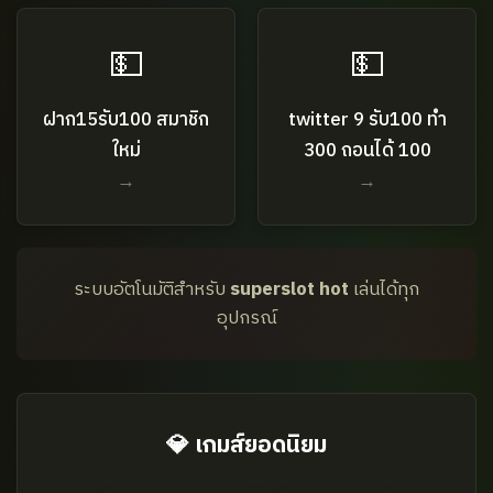
💵
💵
ฝาก15รับ100 สมาชิก
twitter 9 รับ100 ทํา
ใหม่
300 ถอนได้ 100
→
→
ระบบอัตโนมัติสำหรับ
superslot hot
เล่นได้ทุก
อุปกรณ์
💎 เกมส์ยอดนิยม