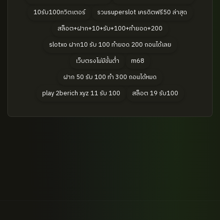
10รับ100ทวิตเตอร์
รวมsuperslot เครดิตฟรี50 ล่าสุด
สล็อต+ฝาก+10+รับ+100+ทำยอด+200
slotxo ฝาก10 รับ 100 ทำยอด 200 ถอนได้เลย
เว็บตรงไม่มีขั้นต่ำ
m68
ฝาก 50 รับ 100 ทํา 300 ถอนได้หมด
play 2berich xyz 11 รับ 100
สล็อต 19 รับ100