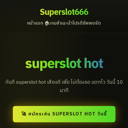
Superslot666
หน้าแรก 🏠
เกมส์แนะนำ
โปรดี
ซัพพอร์ต
superslot hot
ทันที superslot hot เสียงดี เพื่อ ไม่ต้องรอ แตกไว วันนี้ 10
นาที
🚀 สมัครเล่น SUPERSLOT HOT วันนี้