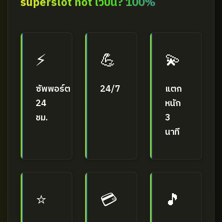
superslot hot เว็บนี้? 100%
⚡
💪
💫
ซัพพอร์ต
24/7
แตก
24
หนัก
ชม.
3
นาที
⭐
💳
🎵