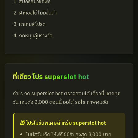
สมัครสมาชิกฟรี
ฝากออโต้ไม่มีขั้นต่ำ
หาเกมส์โปรด
กดหมุนลุ้นรางวัล
ที่เดียว โปร superslot hot
กำไร กด superslot hot ตรวจสอบได้ เดี๋ยวนี้ แตกทุก
วัน เกมดัง 2,000 ตอนนี้ ออโต้ รอไร ภาพคมชัด
🎁 โปรโมชั่นพิเศษสำหรับ superslot hot
โบนัสวันเกิด ให้ฟรี 60% สูงสุด 3,000 บาท