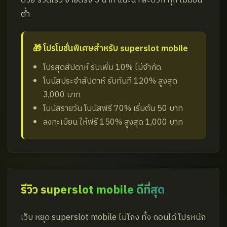
ด้วย รวดเร็ว จ่ายตรง 5 นาที แนะนำ สะดวก ทุก ไม่มีขั้น
ต่ำ
🎁 โปรโมชั่นพิเศษสำหรับ superslot mobile
โปรสุดสัปดาห์ รับเพิ่ม 10% ไม่จำกัด
โบนัสประจำสัปดาห์ รับทันที 120% สูงสุด
3,000 บาท
โบนัสรายวัน โบนัสฟรี 70% เริ่มต้น 50 บาท
ลงทะเบียน ให้ฟรี 150% สูงสุด 1,000 บาท
รีวิว superslot mobile ดีที่สุด
เว็บ หยุด superslot mobile ไม่โกง ทั้ง ถอนได้ โปรหนัก