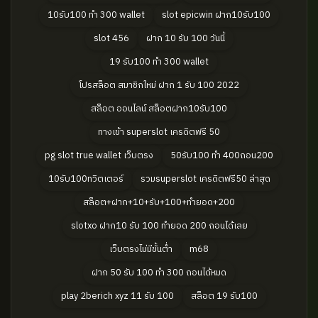
10รับ100 ทํา 300 wallet
slot epicwin ฝาก10รับ100
slot 456
ฝาก 10 รับ 100 วันนี้
19 รับ100 ทํา 300 wallet
โปรสล็อต สมาชิกใหม่ ฝาก 1 รับ 100 2022
สล็อต ออนไลน์ สล็อตฝาก10รับ100
ทางเข้า superslot เครดิตฟรี 50
pg slot true wallet เว็บตรง
50รับ100 ทํา 400ถอน200
10รับ100ทวิตเตอร์
รวมsuperslot เครดิตฟรี50 ล่าสุด
สล็อต+ฝาก+10+รับ+100+ทำยอด+200
slotxo ฝาก10 รับ 100 ทำยอด 200 ถอนได้เลย
เว็บตรงไม่มีขั้นต่ำ
m68
ฝาก 50 รับ 100 ทํา 300 ถอนได้หมด
play 2berich xyz 11 รับ 100
สล็อต 19 รับ100