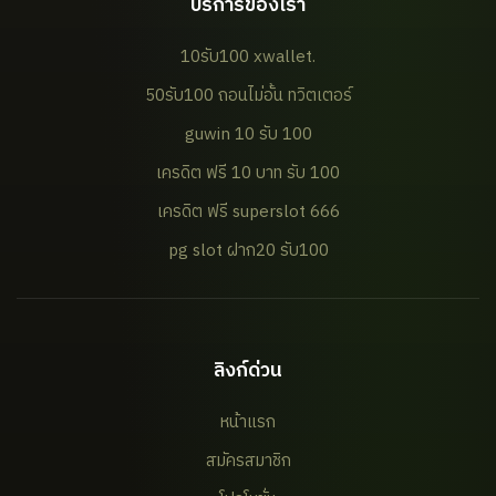
บริการของเรา
10รับ100 xwallet.
50รับ100 ถอนไม่อั้น ทวิตเตอร์
guwin 10 รับ 100
เครดิต ฟรี 10 บาท รับ 100
เครดิต ฟรี superslot 666
pg slot ฝาก20 รับ100
ลิงก์ด่วน
หน้าแรก
สมัครสมาชิก