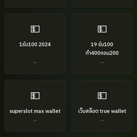
💵
💵
1รับ100 2024
19 รับ100
ทำ400ถอน200
→
→
💵
💵
superslot max wallet
เว็บสล็อต true wallet
→
→