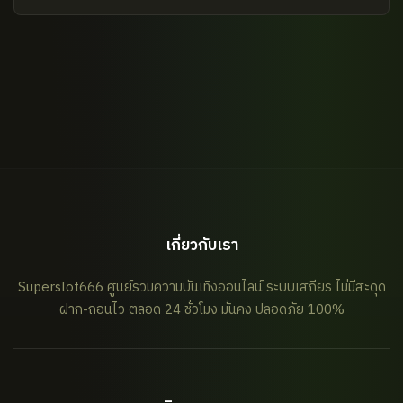
เกี่ยวกับเรา
Superslot666 ศูนย์รวมความบันเทิงออนไลน์ ระบบเสถียร ไม่มีสะดุด
ฝาก-ถอนไว ตลอด 24 ชั่วโมง มั่นคง ปลอดภัย 100%