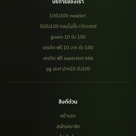
บริการของเรา
10รับ100 xwallet.
50รับ100 ถอนไม่อั้น ทวิตเตอร์
guwin 10 รับ 100
เครดิต ฟรี 10 บาท รับ 100
เครดิต ฟรี superslot 666
pg slot ฝาก20 รับ100
ลิงก์ด่วน
หน้าแรก
สมัครสมาชิก