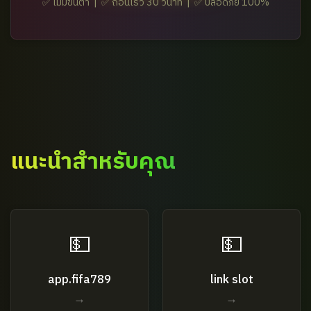
✅ ไม่มีขั้นต่ำ | ✅ ถอนเร็ว 30 วินาที | ✅ ปลอดภัย 100%
แนะนำสำหรับคุณ
💵
💵
app.fifa789
link slot
→
→