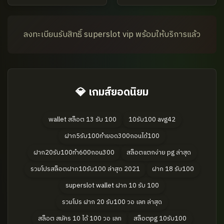
ลงทะเบียนรับสิทธิ์ superslot vip พร้อมให้บริการแล้ว
💎 เกมส์ยอดนิยม
wallet สล็อต 13 รับ 100
10รับ100 avg42
ฝาก5รับ100ทํายอด300ถอนได้100
ฝาก20รับ100ทํา600ถอน300
สล็อตแตกง่าย pg ล่าสุด
รวมโปรสล็อตฝาก10รับ100 ล่าสุด 2021
ฝาก 18 รับ100
superslot wallet ฝาก 10 รับ 100
รวมโปร ฝาก 20 รับ100 วอ เลท ล่าสุด
สล็อต สมัคร 10 ได้ 100 วอ เลท
สล็อตpg 10รับ100