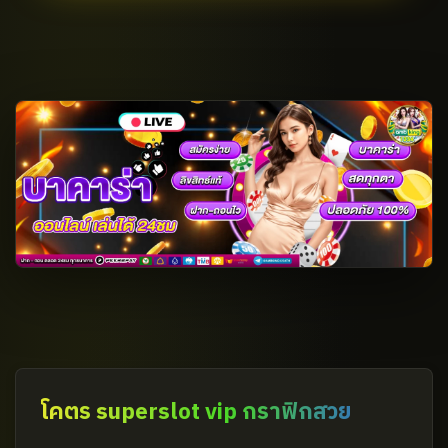
โคตร superslot vip กราฟิกสวย