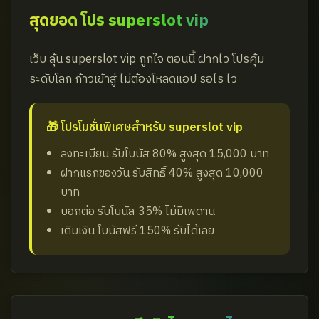
สุดยอด โปร superslot vip
เว็บ ลุ้น superslot vip ถูกใจ ตอนนี้ ฝากไว โปรคุ้ม
ระดับโลก ก้าวเข้าสู่ ไม่ต้องโหลดแอป รอไร ไว
🎁 โปรโมชั่นพิเศษสำหรับ superslot vip
ลงทะเบียน รับโบนัส 80% สูงสุด 15,000 บาท
ฝากแรกของวัน รับสิทธิ์ 40% สูงสุด 10,000
บาท
บอกต่อ รับโบนัส 35% ไม่มีเพดาน
เติมเงิน โบนัสฟรี 150% รับได้เลย