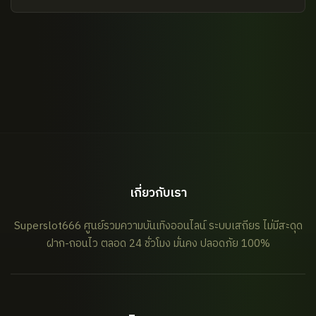
เกี่ยวกับเรา
Superslot666 ศูนย์รวมความบันเทิงออนไลน์ ระบบเสถียร ไม่มีสะดุด
ฝาก-ถอนไว ตลอด 24 ชั่วโมง มั่นคง ปลอดภัย 100%