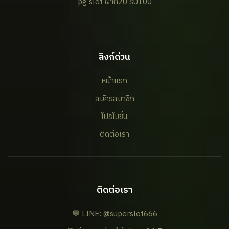
pg slot ฝาก20 รับ100
ลิงก์ด่วน
หน้าแรก
สมัครสมาชิก
โปรโมชั่น
ติดต่อเรา
ติดต่อเรา
💬 LINE: @superslot666