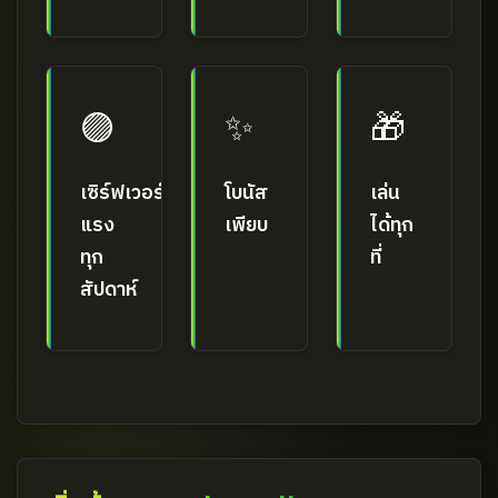
🟣
✨
🎁
เซิร์ฟเวอร์
โบนัส
เล่น
แรง
เพียบ
ได้ทุก
ทุก
ที่
สัปดาห์