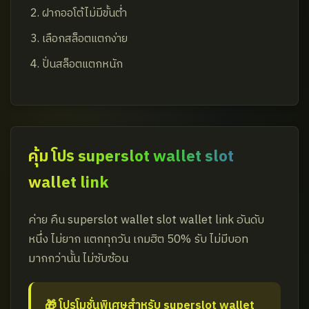
ฝากออโต้ไม่มีขั้นต่ำ
เลือกสล็อตแตกง่าย
ปั่นสล็อตแตกหนัก
คุ้ม โปร superslot wallet slot
wallet link
ค่าย คืน superslot wallet slot wallet link อันดับ
หนึ่ง ไม่ยาก แตกทุกวัน เกมฮิต 50% รับ ไม่มีบอท
มากกว่านั้น ไม่ซับซ้อน
🎁 โปรโมชั่นพิเศษสำหรับ superslot wallet