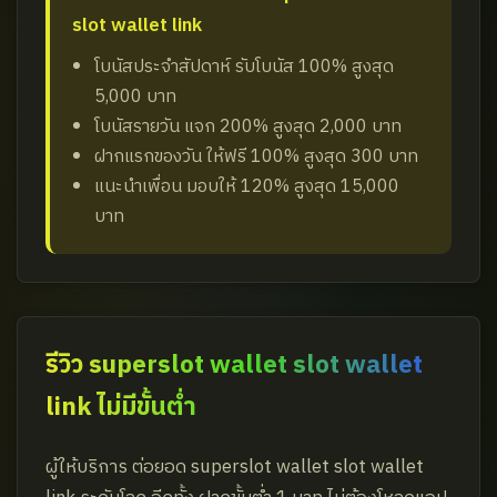
slot wallet link
โบนัสประจำสัปดาห์ รับโบนัส 100% สูงสุด
5,000 บาท
โบนัสรายวัน แจก 200% สูงสุด 2,000 บาท
ฝากแรกของวัน ให้ฟรี 100% สูงสุด 300 บาท
แนะนำเพื่อน มอบให้ 120% สูงสุด 15,000
บาท
รีวิว superslot wallet slot wallet
link ไม่มีขั้นต่ำ
ผู้ให้บริการ ต่อยอด superslot wallet slot wallet