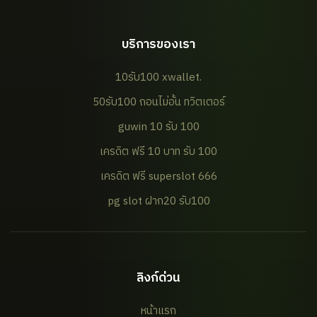
บริการของเรา
10รับ100 xwallet.
50รับ100 ถอนไม่อั้น ทวิตเตอร์
guwin 10 รับ 100
เครดิต ฟรี 10 บาท รับ 100
เครดิต ฟรี superslot 666
pg slot ฝาก20 รับ100
ลิงก์ด่วน
หน้าแรก