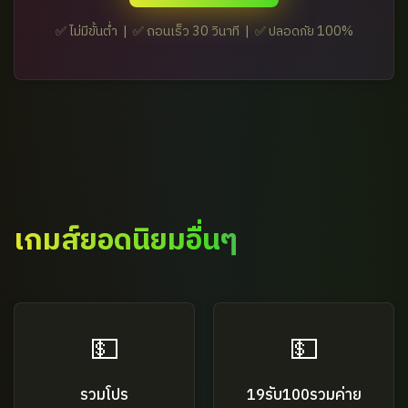
✅ ไม่มีขั้นต่ำ | ✅ ถอนเร็ว 30 วินาที | ✅ ปลอดภัย 100%
เกมส์ยอดนิยมอื่นๆ
💵
💵
รวมโปร
19รับ100รวมค่าย