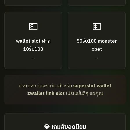
💵
💵
wallet slot ฝาก
50รับ100 monster
10รับ100
xbet
→
→
บริการระดับพรีเมียมสำหรับ
superslot wallet
zwallet link slot
โปรโมชั่นดีๆ รอคุณ
💎 เกมส์ยอดนิยม