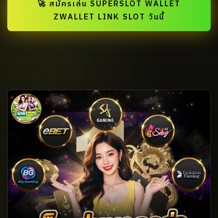
🚀 สมัครเล่น SUPERSLOT WALLET
ZWALLET LINK SLOT วันนี้