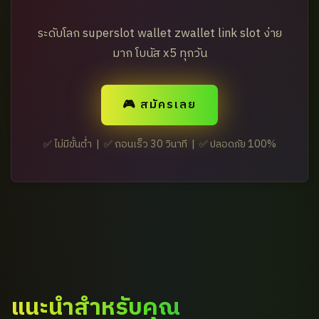
ระดับโลก superslot wallet zwallet link slot ง่าย
มาก โบนัส x5 ทุกวัน
🎮 สมัครเลย
✅ ไม่มีขั้นต่ำ | ✅ ถอนเร็ว 30 วินาที | ✅ ปลอดภัย 100%
แนะนำสำหรับคุณ