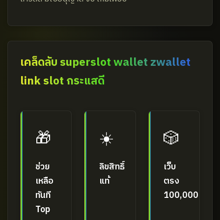
เคล็ดลับ superslot wallet zwallet
link slot กระแสดี
🎁
☀️
🎲
ช่วย
ลิขสิทธิ์
เว็บ
เหลือ
แท้
ตรง
ทันที
100,000
Top