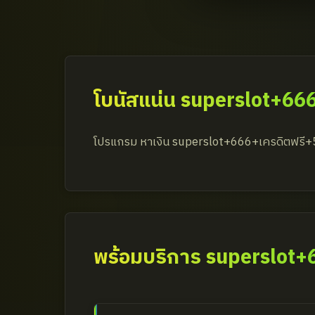
โบนัสแน่น superslot+666
โปรแกรม หาเงิน superslot+666+เครดิตฟรี+50+ย
พร้อมบริการ superslot+6