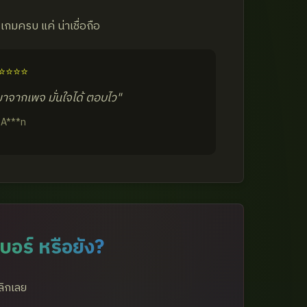
เกมครบ แค่ น่าเชื่อถือ
⭐⭐⭐⭐
มาจากเพจ มั่นใจได้ ตอบไว"
 A***n
อร์ หรือยัง?
ลิกเลย