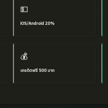
💵
iOS/Android 20%
💰
เครดิตฟรี 500 บาท