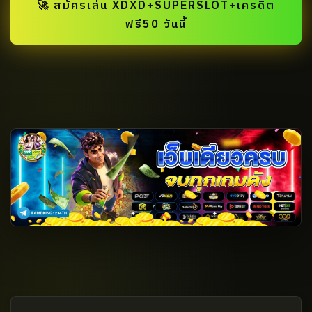
🚀 สมัครเล่น XDXD+SUPERSLOT+เครดิต
ฟรี50 วันนี้