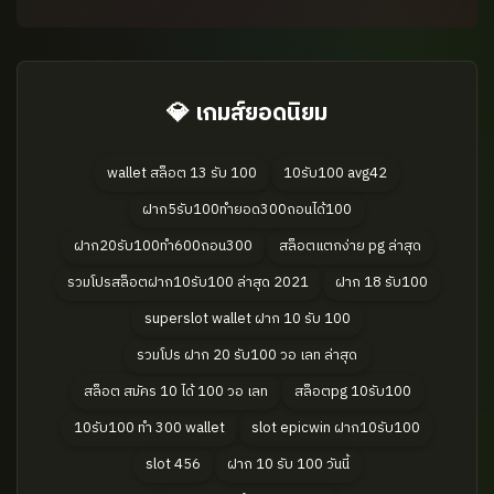
💎 เกมส์ยอดนิยม
wallet สล็อต 13 รับ 100
10รับ100 avg42
ฝาก5รับ100ทํายอด300ถอนได้100
ฝาก20รับ100ทํา600ถอน300
สล็อตแตกง่าย pg ล่าสุด
รวมโปรสล็อตฝาก10รับ100 ล่าสุด 2021
ฝาก 18 รับ100
superslot wallet ฝาก 10 รับ 100
รวมโปร ฝาก 20 รับ100 วอ เลท ล่าสุด
สล็อต สมัคร 10 ได้ 100 วอ เลท
สล็อตpg 10รับ100
10รับ100 ทํา 300 wallet
slot epicwin ฝาก10รับ100
slot 456
ฝาก 10 รับ 100 วันนี้