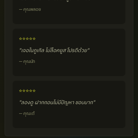
— คุณพลอย
⭐⭐⭐⭐⭐
"เจอในกูเกิล ไม่ล็อคยูส โปรดีด้วย"
— คุณนัท
⭐⭐⭐⭐⭐
"ลองดู ฝากถอนไม่มีปัญหา ชอบมาก"
— คุณเต้