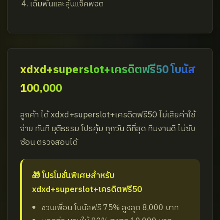
เดิมพันและลุ้นแจ็คพอต
xdxd+superslot+เครดิตฟรี50 โบนัส
100,000
ลูกค้า ได้ xdxd+superslot+เครดิตฟรี50 ไม่เสียค่าใช้
จ่าย ทันที ยุติธรรม โปรคุ้ม ทุกวัน ดีที่สุด ทีมงานดี ไม่ซับ
ซ้อน ตรวจสอบได้
🎁 โปรโมชั่นพิเศษสำหรับ
xdxd+superslot+เครดิตฟรี50
ชวนเพื่อน โบนัสฟรี 75% สูงสุด 8,000 บาท