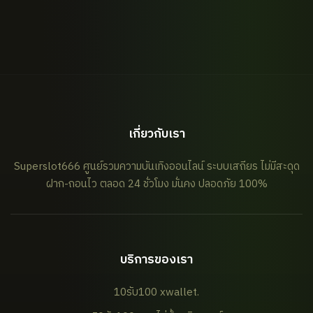
เกี่ยวกับเรา
Superslot666 ศูนย์รวมความบันเทิงออนไลน์ ระบบเสถียร ไม่มีสะดุด
ฝาก-ถอนไว ตลอด 24 ชั่วโมง มั่นคง ปลอดภัย 100%
บริการของเรา
10รับ100 xwallet.