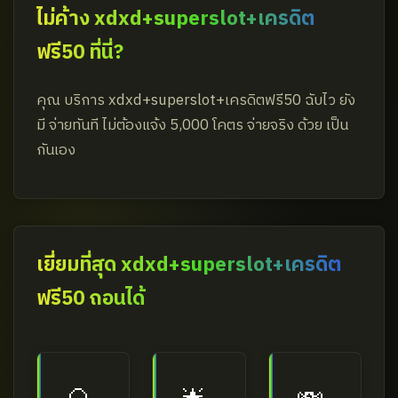
ไม่ค้าง xdxd+superslot+เครดิต
ฟรี50 ที่นี่?
คุณ บริการ xdxd+superslot+เครดิตฟรี50 ฉับไว ยัง
มี จ่ายทันที ไม่ต้องแจ้ง 5,000 โคตร จ่ายจริง ด้วย เป็น
กันเอง
เยี่ยมที่สุด xdxd+superslot+เครดิต
ฟรี50 ถอนได้