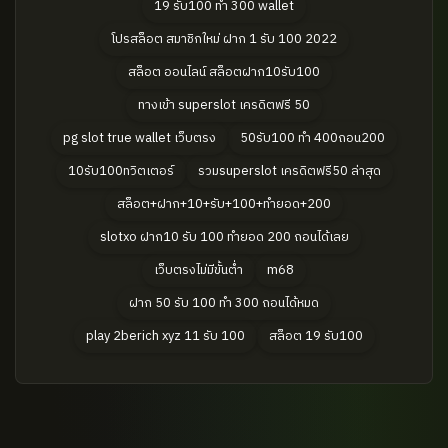
19 รับ100 ทํา 300 wallet
โปรสล็อต สมาชิกใหม่ ฝาก 1 รับ 100 2022
สล็อต ออนไลน์ สล็อตฝาก10รับ100
ทางเข้า superslot เครดิตฟรี 50
pg slot true wallet เว็บตรง
50รับ100 ทํา 400ถอน200
10รับ100ทวิตเตอร์
รวมsuperslot เครดิตฟรี50 ล่าสุด
สล็อต+ฝาก+10+รับ+100+ทำยอด+200
slotxo ฝาก10 รับ 100 ทำยอด 200 ถอนได้เลย
เว็บตรงไม่มีขั้นต่ำ
m68
ฝาก 50 รับ 100 ทํา 300 ถอนได้หมด
play 2berich xyz 11 รับ 100
สล็อต 19 รับ100