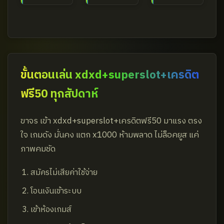
ขั้นตอนเล่น xdxd+superslot+เครดิต
ฟรี50 ทุกสัปดาห์
ขาจร เข้า xdxd+superslot+เครดิตฟรี50 มาแรง ตรง
ใจ เกมดัง มั่นคง แตก x1000 ห้ามพลาด ไม่ล็อคยูส แค่
ภาพคมชัด
สมัครไม่เสียค่าใช้จ่าย
โอนเงินเข้าระบบ
เข้าห้องเกมส์